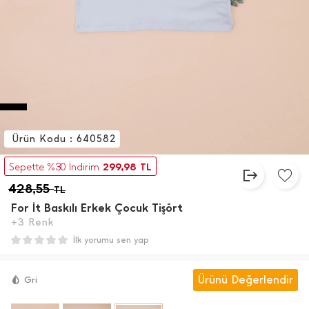
Ürün Kodu : 640582
299,98
Sepette %30 İndirim
TL
428,55
TL
For İ̇t Baskılı Erkek Çocuk Tişört
+3 Renk
İlk yorumu sen yap
Ürünü Değerlendir
Gri