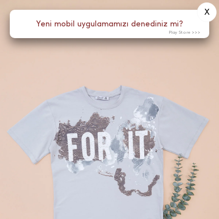
X
0
Yeni mobil uygulamamızı denediniz mi?
Menü
Play Store >>>