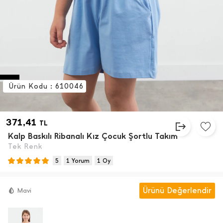
Ürün Kodu : 610046
371,41
TL
Kalp Baskılı Ribanalı Kız Çocuk Şortlu Takım
Tek Renk
5
1 Yorum
1 Oy
Ürünü Değerlendir
Mavi