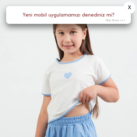
X
0
Yeni mobil uygulamamızı denediniz mi?
Menü
Play Store >>>