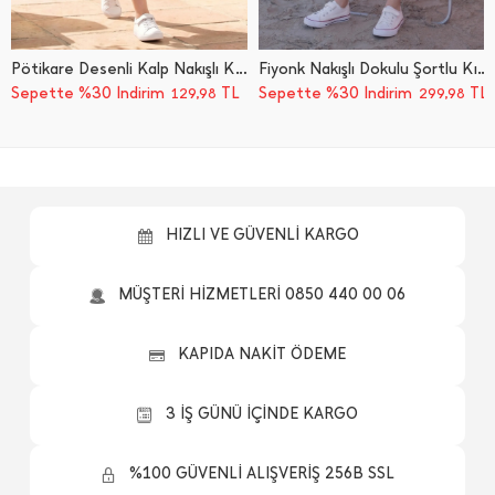
Pötikare Desenli Kalp Nakışlı Kız Çocuk 2 Li Takım
Fiyonk Nakışlı Dokulu Şortlu Kız Çocuk 2 Li Takım
Sepette %30 İndirim
TL
Sepette %30 İndirim
TL
129,98
299,98
HIZLI VE GÜVENLİ KARGO
MÜŞTERİ HİZMETLERİ 0850 440 00 06
KAPIDA NAKİT ÖDEME
3 İŞ GÜNÜ İÇİNDE KARGO
%100 GÜVENLİ ALIŞVERİŞ 256B SSL