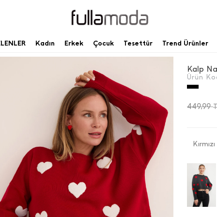
ELENLER
Kadın
Erkek
Çocuk
Tesettür
Trend Ürünler
Kalp Na
Ürün Ko
449,99
Kırmızı