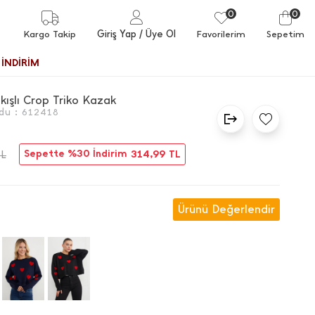
0
0
Giriş Yap
/ Üye Ol
Kargo Takip
Favorilerim
Sepetim
İNDİRİM
kışlı Crop Triko Kazak
du :
612418
Sepette %30 İndirim
314,99
TL
TL
Ürünü Değerlendir