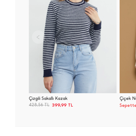
Çizgili Sakallı Kazak
Çiçek Na
399,99
428,56
TL
TL
Sepette