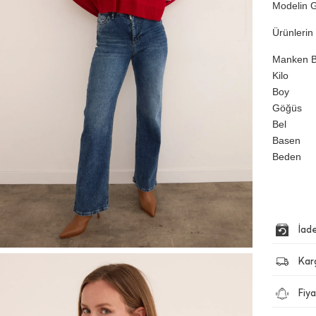
Modelin G
Ürünlerin 
Manken Bi
Kilo
Boy
Göğüs
Bel
Basen
Beden
İad
Kar
Fiya