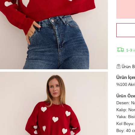
1-3 
Ürün Bi
Ürün İçer
%100 Akri
Ürün Özel
Desen: Na
Kalıp: No
Yaka: Bis
Kol Boyu:
Boy: 40 cm