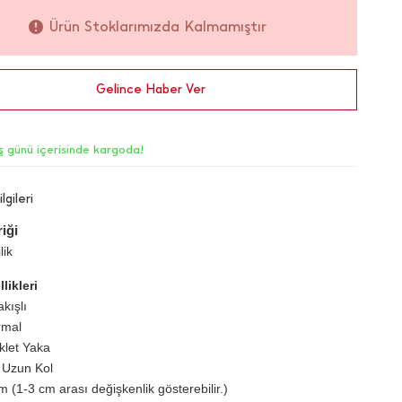
Ürün Stoklarımızda Kalmamıştır
Gelince Haber Ver
iş günü içerisinde kargoda!
lgileri
iği
lik
likleri
kışlı
rmal
iklet Yaka
 Uzun Kol
 (1-3 cm arası değişkenlik gösterebilir.)