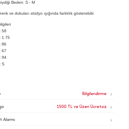
iydiği Beden: S - M
renk ve dokuları stüdyo ışığında farklılık gösterebilir.
lgileri
58
1.75
86
67
94
S
e
go
1500 TL ve Üzeri Ücretsiz
t Alarmı