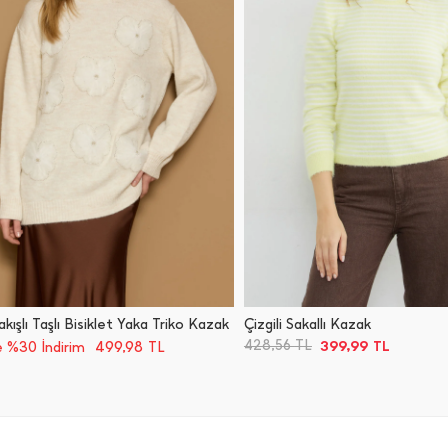
kışlı Taşlı Bisiklet Yaka Triko Kazak
Çizgili Sakallı Kazak
399,99
428,56
TL
499,98
TL
 %30 İndirim
TL