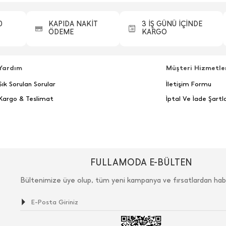
0
KAPIDA NAKİT
3 İŞ GÜNÜ İÇİNDE
ÖDEME
KARGO
Yardım
Müşteri Hizmetle
Sık Sorulan Sorular
İletişim Formu
Kargo & Teslimat
İptal Ve İade Şartla
FULLAMODA E-BÜLTEN
Bültenimize üye olup, tüm yeni kampanya ve fırsatlardan hab