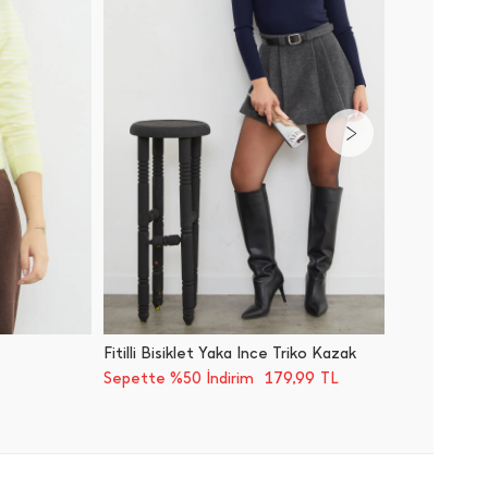
Fitilli Bisiklet Yaka İ̇nce Triko Kazak
Basic G
179,99
Sepette %50 İndirim
TL
Sepette