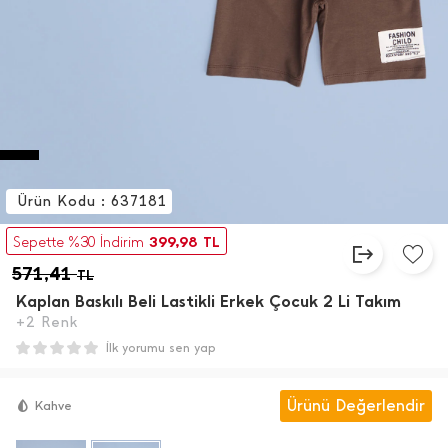
Ürün Kodu : 637181
399,98
Sepette %30 İndirim
TL
571,41
TL
Kaplan Baskılı Beli Lastikli Erkek Çocuk 2 Li Takım
+2 Renk
İlk yorumu sen yap
Ürünü Değerlendir
Kahve