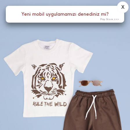
X
0
Yeni mobil uygulamamızı denediniz mi?
Menü
Play Store >>>