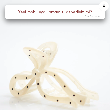
X
0
Yeni mobil uygulamamızı denediniz mi?
Menü
Play Store >>>