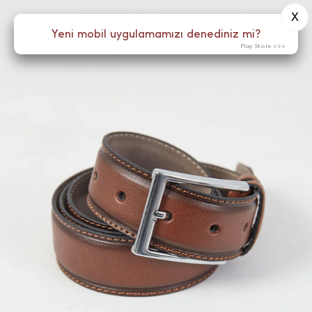
X
0
Yeni mobil uygulamamızı denediniz mi?
Menü
Play Store >>>