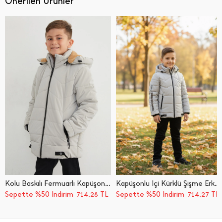
Önerilen Ürünler
Kolu Baskılı Fermuarlı Kapüşonlu Erkek Çocuk Mont
Kapüşonlu İ̇çi Kürklü Şişme Erkek Çocuk Mont
Sepette %50 İndirim
TL
Sepette %50 İndirim
TL
714,28
714,27