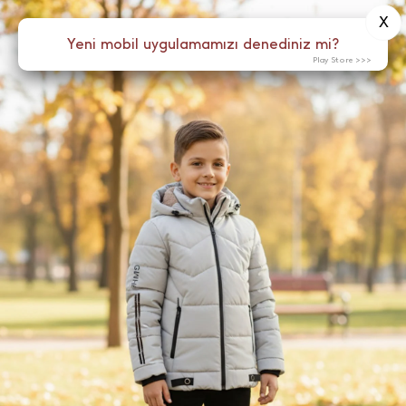
X
0
Yeni mobil uygulamamızı denediniz mi?
Menü
Play Store >>>