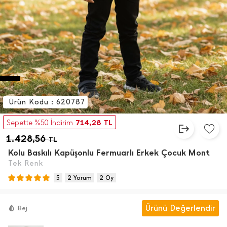
Ürün Kodu : 620787
714,28
Sepette %50 İndirim
TL
1.428,56
TL
Kolu Baskılı Kapüşonlu Fermuarlı Erkek Çocuk Mont
Tek Renk
5
2 Yorum
2 Oy
Ürünü Değerlendir
Bej