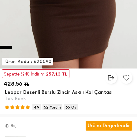
Ürün Kodu : 620090
257,13
Sepette %40 İndirim
TL
428,56
TL
Leopar Desenli Burslu Zincir Askılı Kol Çantası
Tek Renk
4.9
52 Yorum
65 Oy
Ürünü Değerlendir
Bej