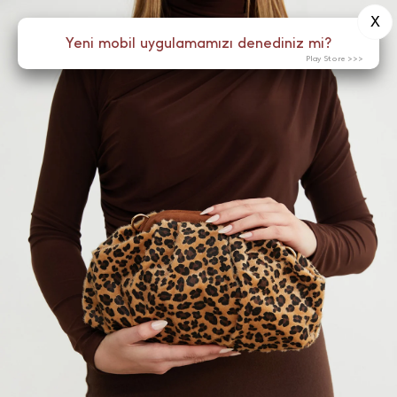
X
0
Yeni mobil uygulamamızı denediniz mi?
Menü
Play Store >>>