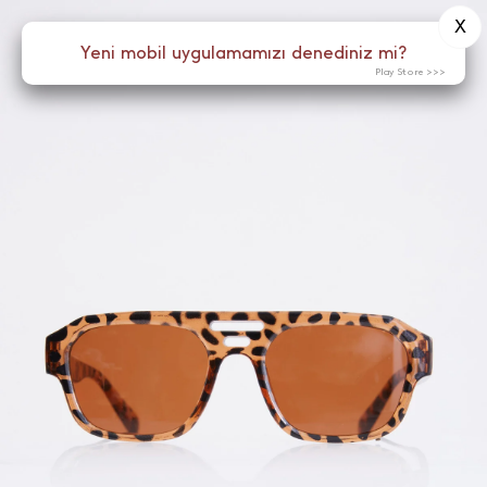
X
0
Yeni mobil uygulamamızı denediniz mi?
Menü
Play Store >>>