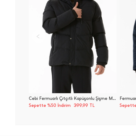
Cebi Fermuarlı Çıtçıtlı Kapüşonlu Şişme Mont
Fermuar
399,99
Sepette %50 İndirim
TL
Sepette