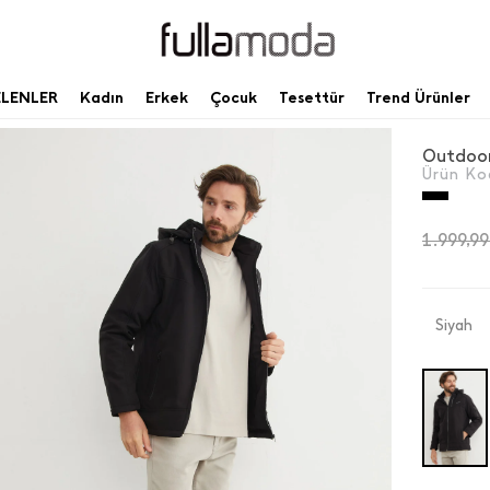
ELENLER
Kadın
Erkek
Çocuk
Tesettür
Trend Ürünler
Ürün Ko
1.999,9
Siyah