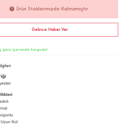
Ürün Stoklarımızda Kalmamıştır
Gelince Haber Ver
iş günü içerisinde kargoda!
lgileri
iği
yester
likleri
skılı
rmal
püşonlu
 Uzun Kol