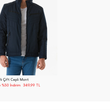
lı Çift Cepli Mont
349,99
 %50 İndirim
TL