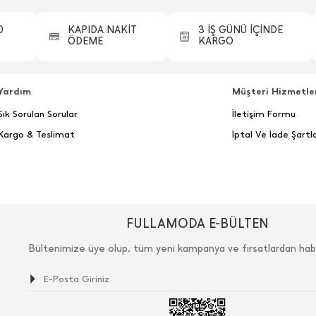
0
KAPIDA NAKİT
3 İŞ GÜNÜ İÇİNDE
ÖDEME
KARGO
Yardım
Müşteri Hizmetle
Sık Sorulan Sorular
İletişim Formu
Kargo & Teslimat
İptal Ve İade Şartla
FULLAMODA E-BÜLTEN
Bültenimize üye olup, tüm yeni kampanya ve fırsatlardan hab