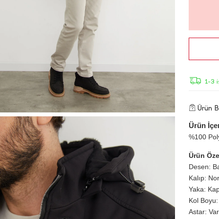
1-3 
Ürün Bi
Ürün İçer
%100 Pol
Ürün Özel
Desen: Ba
Kalıp: No
Yaka: Ka
Kol Boyu:
Astar: Var