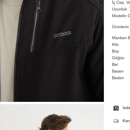
İç Cep: V
Uzunluk: 
Modelin G
Ürünlerin 
Manken Bi
Kilo
Boy
Göğüs
Bel
Basen
Beden
İad
Kar