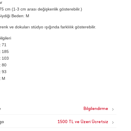
ar
75 cm (1-3 cm arası değişkenlik gösterebilir.)
iydiği Beden: M
renk ve dokuları stüdyo ışığında farklılık gösterebilir.
lgileri
71
185
103
80
93
M
e
go
1500 TL ve Üzeri Ücretsiz