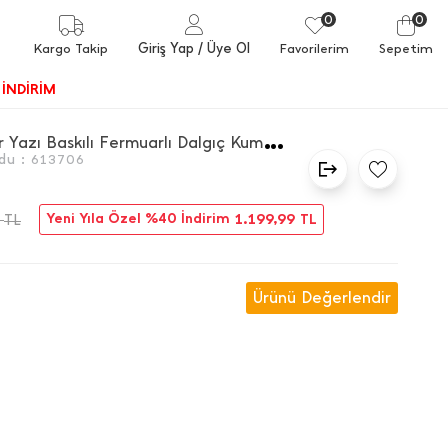
0
0
Giriş Yap
/ Üye Ol
Kargo Takip
Favorilerim
Sepetim
İNDİRİM
O
utdoor Yazı Baskılı Fermuarlı Dalgıç Kumaş Mont
du :
613706
9
Yeni Yıla Özel %40 İndirim
1.199,99
TL
TL
Ürünü Değerlendir