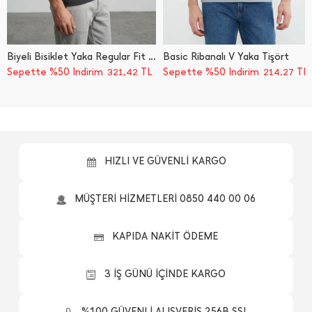
Biyeli Bisiklet Yaka Regular Fit Tişört
Basic Ribanalı V Yaka Tişört
Sepette %50 İndirim
TL
Sepette %50 İndirim
TL
321,42
214,27
HIZLI VE GÜVENLİ KARGO
MÜŞTERİ HİZMETLERİ 0850 440 00 06
KAPIDA NAKİT ÖDEME
3 İŞ GÜNÜ İÇİNDE KARGO
%100 GÜVENLİ ALIŞVERİŞ 256B SSL