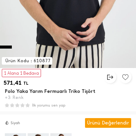
Ürün Kodu : 610877
1 Alana 1 Bedava
571,41
TL
Polo Yaka Yarım Fermuarlı Triko Tişört
+3 Renk
İlk yorumu sen yap
Ürünü Değerlendir
Siyah