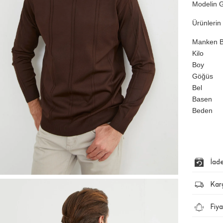
Modelin G
Ürünlerin 
Manken Bi
Kilo
Boy
Göğüs
Bel
Basen
Beden
İad
Kar
Fiya