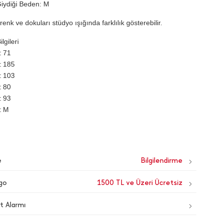
iydiği Beden: M
renk ve dokuları stüdyo ışığında farklılık gösterebilir.
lgileri
71
185
103
80
93
M
e
go
1500 TL ve Üzeri Ücretsiz
t Alarmı