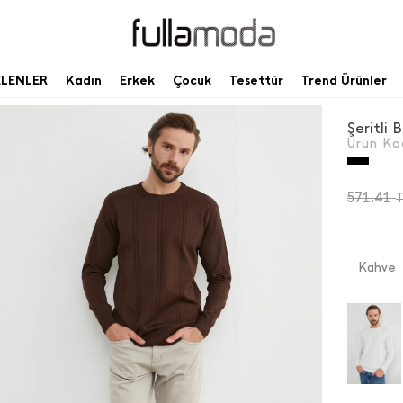
ELENLER
Kadın
Erkek
Çocuk
Tesettür
Trend Ürünler
Şeritli 
Ürün Ko
571,41
Kahve