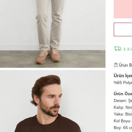
1-3 
Ürün Bi
Ürün İçer
%65 Poly
Ürün Özel
Desen: Şer
Kalıp: No
Yaka: Bis
Kol Boyu:
Boy: 65 cm