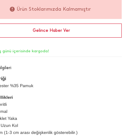
Ürün Stoklarımızda Kalmamıştır
Gelince Haber Ver
iş günü içerisinde kargoda!
lgileri
iği
ester %35 Pamuk
likleri
itli
rmal
iklet Yaka
 Uzun Kol
 (1-3 cm arası değişkenlik gösterebilir.)