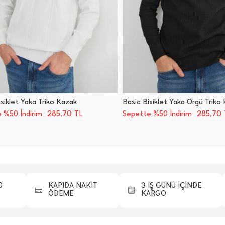
Bisiklet Yaka Triko Kazak
Basic Bisiklet Yaka Örgü Triko
285,70
285,70
 %50 İndirim
TL
Sepette %50 İndirim
0
KAPIDA NAKİT
3 İŞ GÜNÜ İÇİNDE
ÖDEME
KARGO