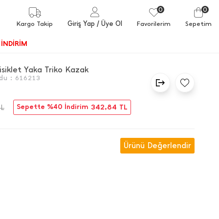
0
0
Giriş Yap
/ Üye Ol
Kargo Takip
Favorilerim
Sepetim
İNDİRİM
Bisiklet Yaka Triko Kazak
du :
616213
Sepette %40 İndirim
342,84
TL
TL
Ürünü Değerlendir