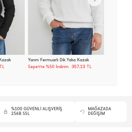
 Kazak
Yarım Fermuarlı Dik Yaka Kazak
Fitilli 
357,13
TL
Sepette %50 İndirim
TL
Sepette
%100 GÜVENLİ ALIŞVERİŞ
MAĞAZADA
256B SSL
DEĞİŞİM