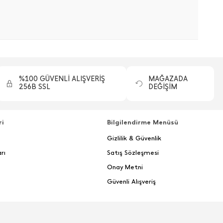
%100 GÜVENLİ ALIŞVERİŞ
MAĞAZADA
256B SSL
DEĞİŞİM
ri
Bilgilendirme Menüsü
Gizlilik & Güvenlik
rı
Satış Sözleşmesi
Onay Metni
Güvenli Alışveriş