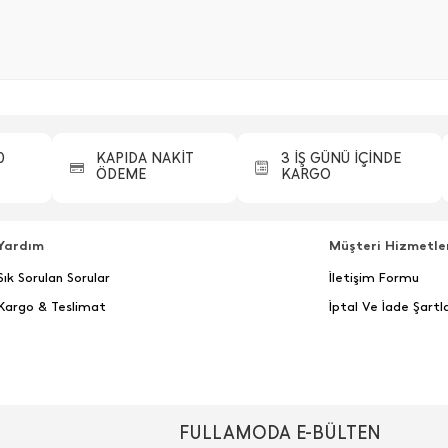
0
KAPIDA NAKİT
3 İŞ GÜNÜ İÇİNDE
ÖDEME
KARGO
Yardım
Müşteri Hizmetle
Sık Sorulan Sorular
İletişim Formu
Kargo & Teslimat
İptal Ve İade Şartla
FULLAMODA E-BÜLTEN