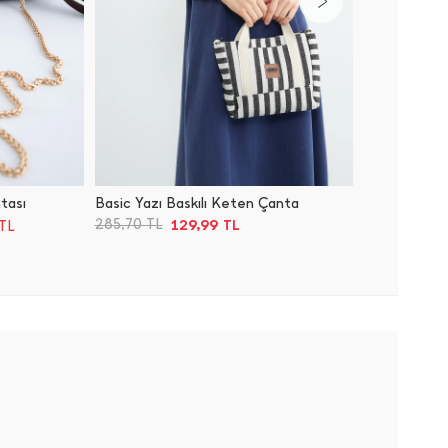
ntası
Basic Yazı Baskılı Keten Çanta
Basic Ya
129,99
285,70
TL
TL
TL
Sepette