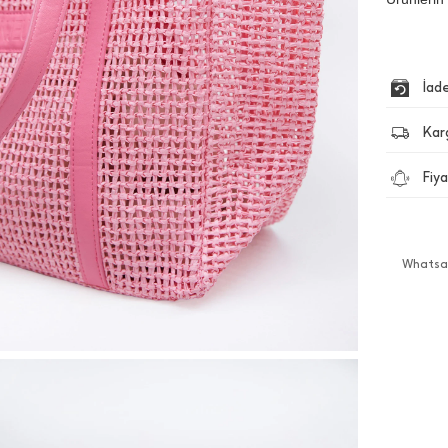
İad
Kar
Fiya
Whatsap