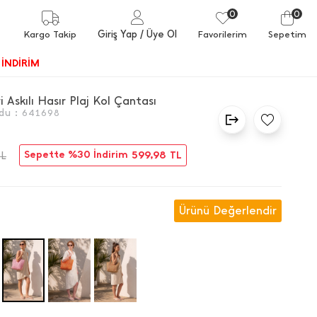
0
0
Giriş Yap
/ Üye Ol
Kargo Takip
Favorilerim
Sepetim
İNDİRİM
i Askılı Hasır Plaj Kol Çantası
du :
641698
Sepette %30 İndirim
599,98
TL
TL
Ürünü Değerlendir