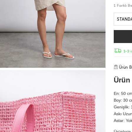
1 Farklı 
STAND
1-3 
Ürün Bi
Ürün 
En: 50 cm 
Boy: 30 cm
Genişlik: 
Askı Uzun
Astar: Yo
Ürünlerin 