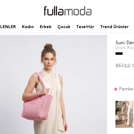
ELENLER
Kadın
Erkek
Çocuk
Tesettür
Trend Ürünler
Suni Der
Ürün Ko
857,12
Pembe