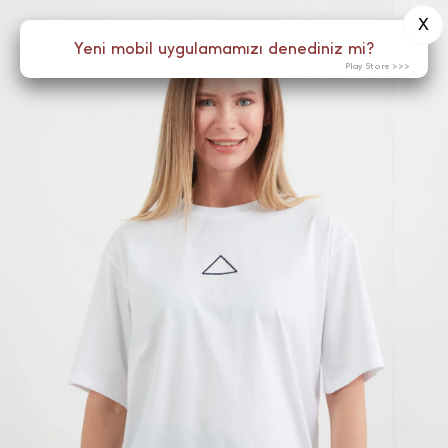
X
0
Yeni mobil uygulamamızı denediniz mi?
Menü
Play Store >>>