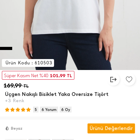
Ürün Kodu : 610503
101,99
Süper Kasım Net %40
TL
169,99
TL
Üçgen Nakışlı Bisiklet Yaka Oversize Tişört
+3 Renk
5
6 Yorum
6 Oy
Ürünü Değerlendir
Beyaz