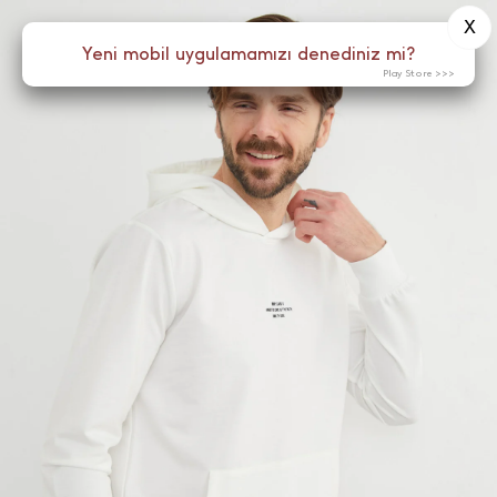
X
0
Yeni mobil uygulamamızı denediniz mi?
Menü
Play Store >>>