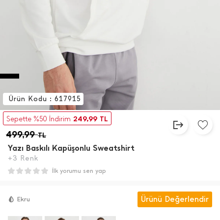
Ürün Kodu : 617915
249,99
Sepette %50 İndirim
TL
499,99
TL
Yazı Baskılı Kapüşonlu Sweatshirt
+3 Renk
İlk yorumu sen yap
Ürünü Değerlendir
Ekru