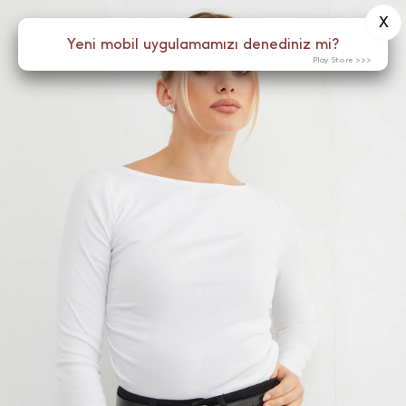
X
0
Yeni mobil uygulamamızı denediniz mi?
Menü
Play Store >>>