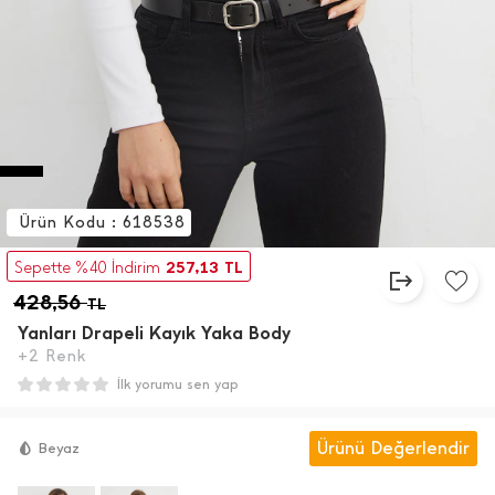
Ürün Kodu : 618538
257,13
Sepette %40 İndirim
TL
428,56
TL
Yanları Drapeli Kayık Yaka Body
+2 Renk
İlk yorumu sen yap
Ürünü Değerlendir
Beyaz