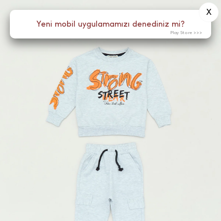
X
0
Yeni mobil uygulamamızı denediniz mi?
Menü
Play Store >>>