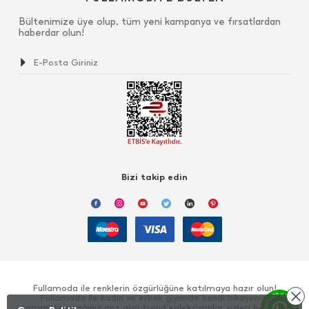
Bültenimize üye olup, tüm yeni kampanya ve fırsatlardan
haberdar olun!
Bizi takip edin
Fullamoda ile renklerin özgürlüğüne katılmaya hazır olun!
Fullamoda ile kadın ve erkek giyimde kendi hikayenizi
tamamlayacağınız göz alıcı trend koleksiyonlar sizleri bekliyor!