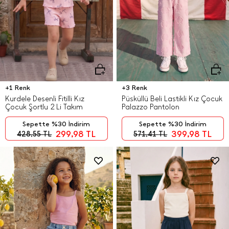
+1 Renk
+3 Renk
Kurdele Desenli Fitilli Kız
Püsküllü Beli Lastikli Kız Çocuk
Çocuk Şortlu 2 Li Takım
Palazzo Pantolon
Sepette %30 İndirim
Sepette %30 İndirim
299,98
TL
399,98
TL
428,55
TL
571,41
TL