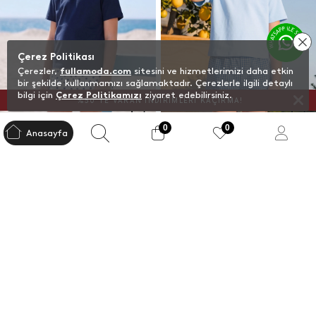
Çerez Politikası
Çerezler,
fullamoda.com
sitesini ve hizmetlerimizi daha etkin
bir şekilde kullanmamızı sağlamaktadır. Çerezlerle ilgili detaylı
bilgi için
Çerez Politikamızı
ziyaret edebilirsiniz.
%50`YE VARAN İNDİRİMLERİ KAÇIRMA!
0
0
Anasayfa
+4 Renk
+4 Renk
%100 Pamuk Basic Salaş Kız
%100 Pamuk Basic Salaş Kız
Çocuk Tişört
Çocuk Tişört
Kapat
Filtre
Sepette %30 İndirim
Sepette %30 İndirim
199,99
TL
199,99
TL
285,70
TL
285,70
TL
Sezon
Ürün Grubu
Yaka
Whatsapp İle Satış