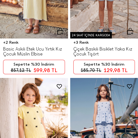
24 SAAT İÇİNDE KARGODA
+2 Renk
+3 Renk
Basic Askılı Etek Ucu Yırtık Kız
Çiçek Baskılı Bisiklet Yaka Kız
Çocuk Müslin Elbise
Çocuk Tişört
Sepette %30 İndirim
Sepette %30 İndirim
599,98
TL
129,98
TL
857,12
TL
185,70
TL