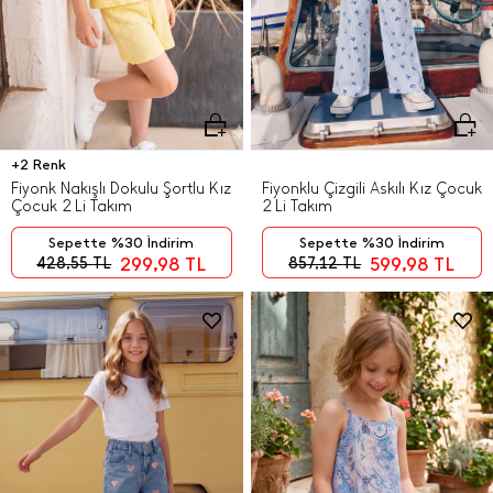
+2 Renk
Fiyonk Nakışlı Dokulu Şortlu Kız
Fiyonklu Çizgili Askılı Kız Çocuk
Çocuk 2 Li Takım
2 Li Takım
Sepette %30 İndirim
Sepette %30 İndirim
299,98
TL
599,98
TL
428,55
TL
857,12
TL