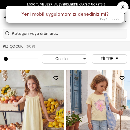
1.500 TL VE ÜZERİ ALIŞVERİŞLERDE KARGO ÜCRETSİZ
X
0
Yeni mobil uygulamamızı denediniz mi?
Play Store >>>
Menu
Sepetim
Kategori veya ürün ara..
KIZ ÇOCUK
(
809
)
FİLTRELE