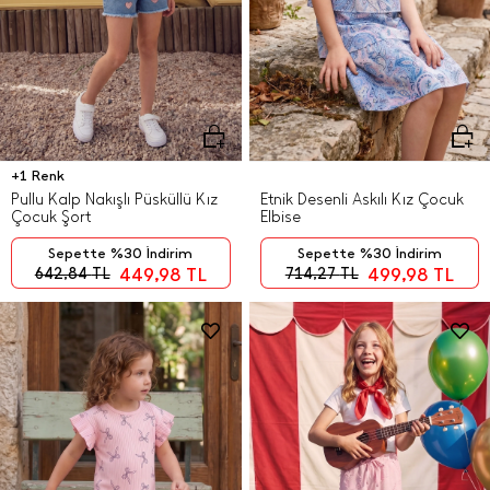
+1 Renk
Pullu Kalp Nakışlı Püsküllü Kız
Etnik Desenli Askılı Kız Çocuk
Çocuk Şort
Elbise
Sepette %30 İndirim
Sepette %30 İndirim
449,98
TL
499,98
TL
642,84
TL
714,27
TL