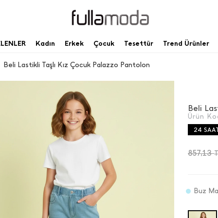
ELENLER
Kadın
Erkek
Çocuk
Tesettür
Trend Ürünler
Beli Lastikli Taşlı Kız Çocuk Palazzo Pantolon
Beli Las
Ürün Ko
24 SAA
857,13
Buz Ma