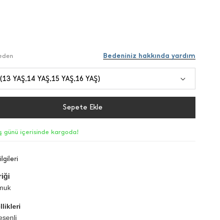
Bedeniniz hakkında yardım
Beden
 (13 YAŞ,14 YAŞ,15 YAŞ,16 YAŞ)
Sepete Ekle
iş günü içerisinde kargoda!
lgileri
iği
muk
likleri
senli