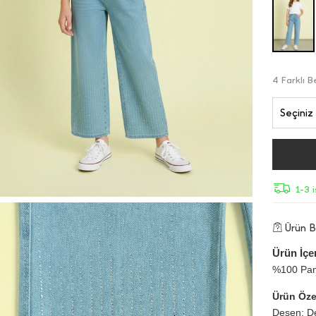
4 Farklı 
Seçiniz
1-3 
Ürün Bi
Ürün İçer
%100 Pa
Ürün Özel
Desen: De