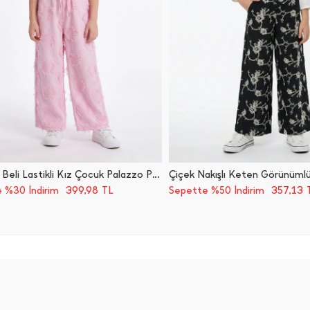
Püsküllü Beli Lastikli Kız Çocuk Palazzo Pantolon
399,98
357,13
 %30 İndirim
TL
Sepette %50 İndirim