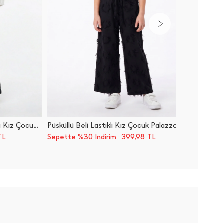
Çiçek Nakışlı Keten Görünümlü Kız Çocuk Pantolon
Püsküllü Beli Lastikli Kız Çocuk Palazzo Pantolon
399,98
TL
Sepette %30 İndirim
TL
Sepette