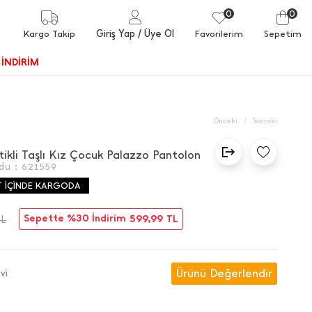
0
0
Giriş Yap
/ Üye Ol
Kargo Takip
Favorilerim
Sepetim
İNDİRİM
/
Önceki
Sonraki
tikli Taşlı Kız Çocuk Palazzo Pantolon
du :
621559
T İÇİNDE KARGODA
Sepette %30 İndirim
599,99
TL
TL
Ürünü Değerlendir
vi