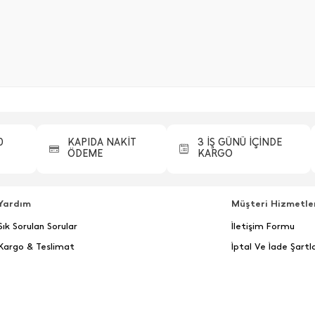
0
KAPIDA NAKİT
3 İŞ GÜNÜ İÇİNDE
ÖDEME
KARGO
Yardım
Müşteri Hizmetle
Sık Sorulan Sorular
İletişim Formu
Kargo & Teslimat
İptal Ve İade Şartla