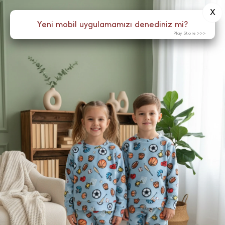
X
0
Yeni mobil uygulamamızı denediniz mi?
Menü
Play Store >>>