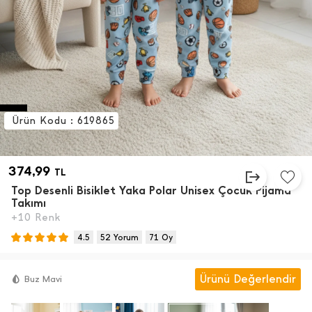
Ürün Kodu : 619865
374,99
TL
Top Desenli Bisiklet Yaka Polar Unisex Çocuk Pijama
Takımı
+10 Renk
4.5
52 Yorum
71 Oy
Ürünü Değerlendir
Buz Mavi