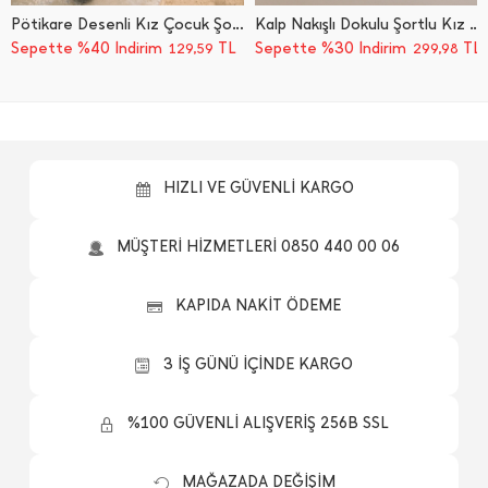
Pötikare Desenli Kız Çocuk Şortlu Takım
Kalp Nakışlı Dokulu Şortlu Kız Çocuk 2 Li Takım
Sepette %40 İndirim
TL
Sepette %30 İndirim
TL
129,59
299,98
HIZLI VE GÜVENLİ KARGO
MÜŞTERİ HİZMETLERİ 0850 440 00 06
KAPIDA NAKİT ÖDEME
3 İŞ GÜNÜ İÇİNDE KARGO
%100 GÜVENLİ ALIŞVERİŞ 256B SSL
MAĞAZADA DEĞİŞİM