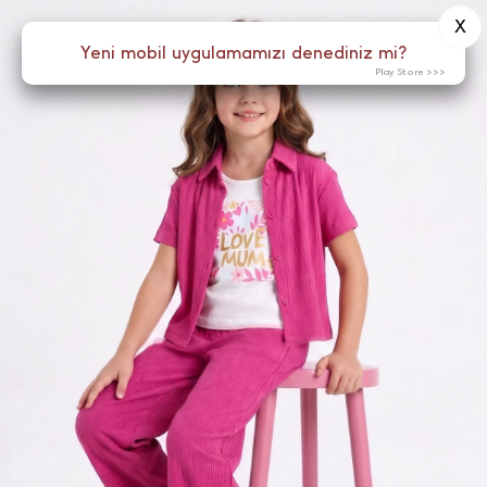
X
0
Yeni mobil uygulamamızı denediniz mi?
Menü
Play Store >>>