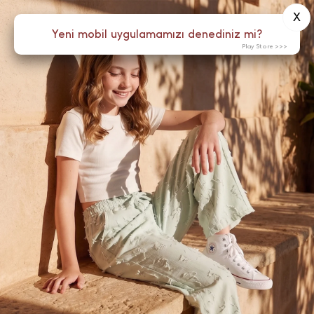
X
0
Yeni mobil uygulamamızı denediniz mi?
Menü
Play Store >>>