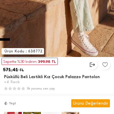
Ürün Kodu : 638772
399,98
Sepette %30 İndirim
TL
571,41
TL
Püsküllü Beli Lastikli Kız Çocuk Palazzo Pantolon
+4 Renk
İlk yorumu sen yap
Ürünü Değerlendir
Yeşil