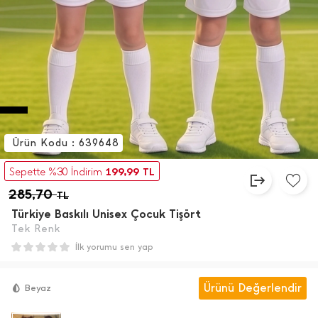
Ürün Kodu : 639648
199,99
Sepette %30 İndirim
TL
285,70
TL
Türkiye Baskılı Unisex Çocuk Tişört
Tek Renk
İlk yorumu sen yap
Ürünü Değerlendir
Beyaz