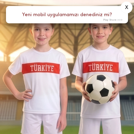
X
0
Yeni mobil uygulamamızı denediniz mi?
Menü
Play Store >>>