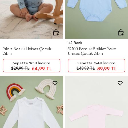
+2 Renk
Yıldız Baskılı Unisex Çocuk
%100 Pamuk Bisiklet Yaka
Zıbın
Unisex Çocuk Zıbın
Sepette %50 İndirim
Sepette %40 İndirim
64,99
TL
89,99
TL
129,99
TL
149,99
TL