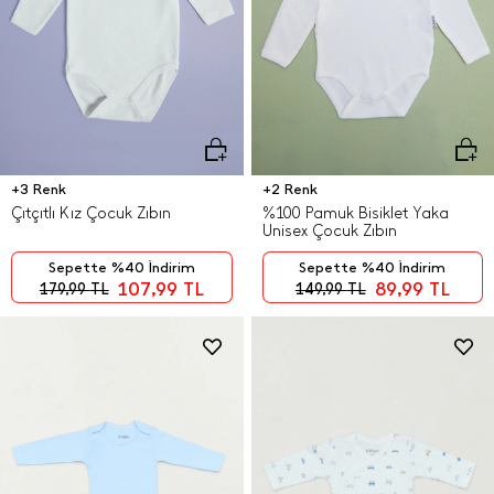
+3 Renk
+2 Renk
Çıtçıtlı Kız Çocuk Zıbın
%100 Pamuk Bisiklet Yaka
Unisex Çocuk Zıbın
Sepette %40 İndirim
Sepette %40 İndirim
107,99
TL
89,99
TL
179,99
TL
149,99
TL