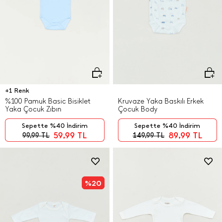
+1 Renk
%100 Pamuk Basic Bisiklet
Kruvaze Yaka Baskılı Erkek
Yaka Çocuk Zıbın
Çocuk Body
Sepette %40 İndirim
Sepette %40 İndirim
59,99
TL
89,99
TL
99,99
TL
149,99
TL
%20