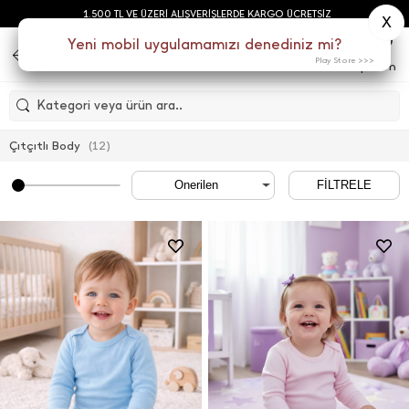
1.500 TL VE ÜZERİ ALIŞVERİŞLERDE KARGO ÜCRETSİZ
X
0
Yeni mobil uygulamamızı denediniz mi?
Play Store >>>
Menu
Sepetim
Kategori veya ürün ara..
Çıtçıtlı Body
(
12
)
FİLTRELE