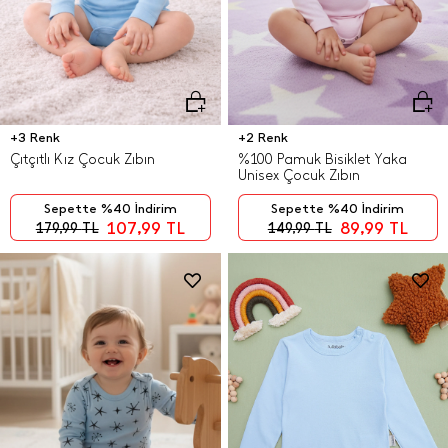
+3 Renk
+2 Renk
Çıtçıtlı Kız Çocuk Zıbın
%100 Pamuk Bisiklet Yaka
Unisex Çocuk Zıbın
Sepette %40 İndirim
Sepette %40 İndirim
107,99
TL
89,99
TL
179,99
TL
149,99
TL