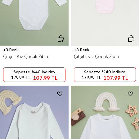
+3 Renk
+3 Renk
Çıtçıtlı Kız Çocuk Zıbın
Çıtçıtlı Kız Çocuk Zıbın
Sepette %40 İndirim
Sepette %40 İndirim
107,99
TL
107,99
TL
179,99
TL
179,99
TL