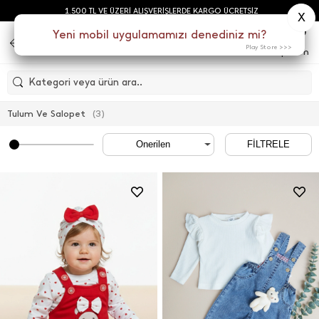
1.500 TL VE ÜZERİ ALIŞVERİŞLERDE KARGO ÜCRETSİZ
X
0
Yeni mobil uygulamamızı denediniz mi?
Play Store >>>
Menu
Sepetim
Kategori veya ürün ara..
Tulum Ve Salopet
(
3
)
FİLTRELE