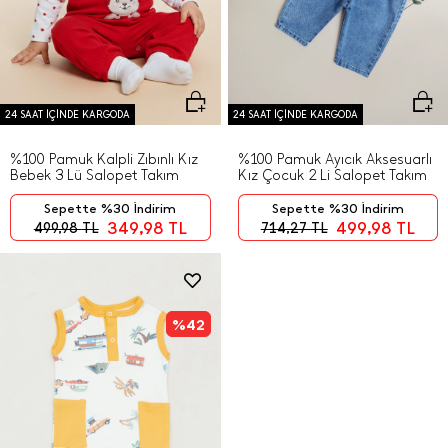
24 SAAT İÇİNDE KARGODA
24 SAAT İÇİNDE KARGODA
%100 Pamuk Kalpli Zıbınlı Kız
%100 Pamuk Ayıcık Aksesuarlı
Bebek 3 Lü Salopet Takım
Kız Çocuk 2 Li Salopet Takım
Sepette %30 İndirim
Sepette %30 İndirim
349,98
TL
499,98
TL
499,98
TL
714,27
TL
%42