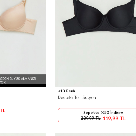
BEDEN BÜYÜK ALMANIZI
YOR.
+13 Renk
Destekli Telli Sütyen
TL
Sepette %50 İndirim
119,99
TL
239,99
TL