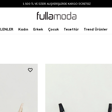
UYGULAMAMIZI İNDİR, ÜYE OL, %10 DAHA AZ ÖDE
ELENLER
Kadın
Erkek
Çocuk
Tesettür
Trend Ürünler