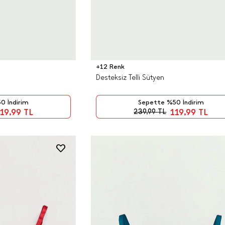
+12 Renk
Desteksiz Telli Sütyen
0 İndirim
Sepette %50 İndirim
19,99
TL
119,99
TL
239,99
TL