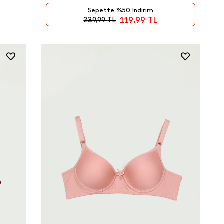
Sepette %50 İndirim
119,99
TL
239,99
TL