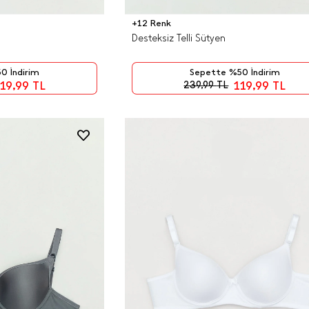
+12 Renk
Desteksiz Telli Sütyen
0 İndirim
Sepette %50 İndirim
19,99
TL
119,99
TL
239,99
TL