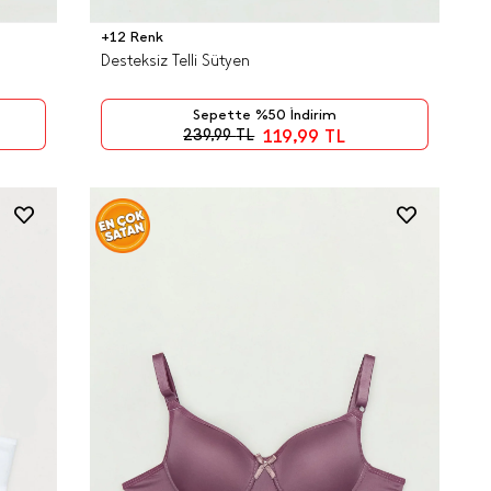
+12 Renk
Desteksiz Telli Sütyen
Sepette %50 İndirim
119,99
TL
239,99
TL