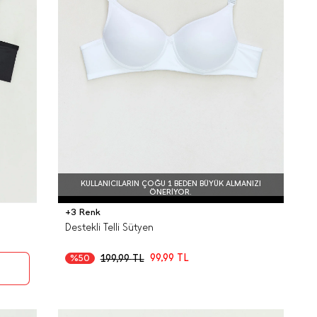
KULLANICILARIN ÇOĞU 1 BEDEN BÜYÜK ALMANIZI
ÖNERIYOR.
+3 Renk
Destekli Telli Sütyen
99,99
TL
199,99
TL
%50