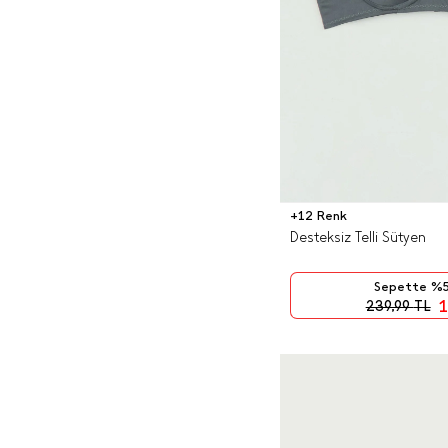
+12 Renk
Desteksiz Telli Sütyen
Sepette %5
1
239,99
TL