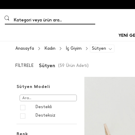
Kategori veya ürün ara..
YENİ G
Anasayfa
Kadın
İç Giyim
Sütyen
Sütyen
FİLTRELE
(
59
Ürün Adeti
)
Sütyen Modeli
Destekli
Desteksiz
Renk