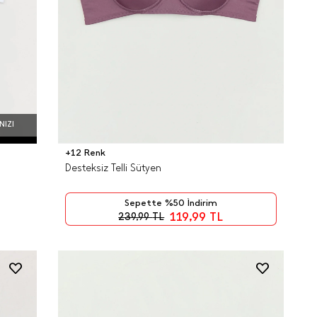
NIZI
+12 Renk
Desteksiz Telli Sütyen
Sepette %50 İndirim
119,99
TL
239,99
TL