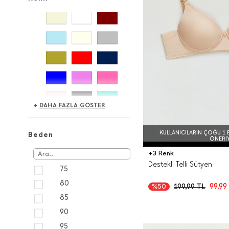
+
DAHA FAZLA GÖSTER
KULLANICILARIN ÇOĞU 1 
Beden
ÖNERI
+3 Renk
Destekli Telli Sütyen
75
80
99,99
199,99
TL
%50
85
90
95