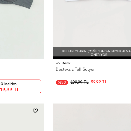
KULLANICILARIN ÇOĞU 1 BEDEN BÜYÜK ALMA
ÖNERIYOR.
+2 Renk
Desteksiz Telli Sütyen
99,99
TL
199,99
TL
%50
0 İndirim
19,99
TL