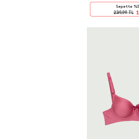
Sepette %5
1
239,99
TL