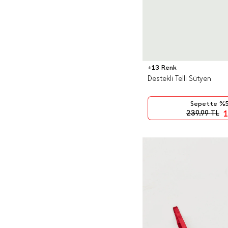
+13 Renk
Destekli Telli Sütyen
Sepette %5
1
239,99
TL