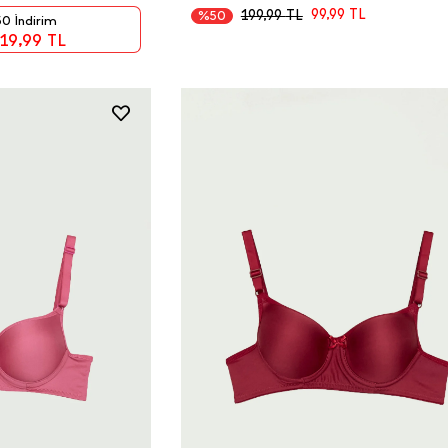
99,99
TL
199,99
TL
%50
0 İndirim
19,99
TL