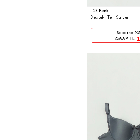
+13 Renk
Destekli Telli Sütyen
Sepette %5
1
239,99
TL