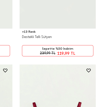
+13 Renk
Destekli Telli Sütyen
Sepette %50 İndirim
119,99
TL
239,99
TL