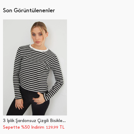
Son Görüntülenenler
3 İ̇plik Şardonsuz Çizgili Bisiklet Yaka Sweatshirt
Sepette %50 İndirim
TL
129,99