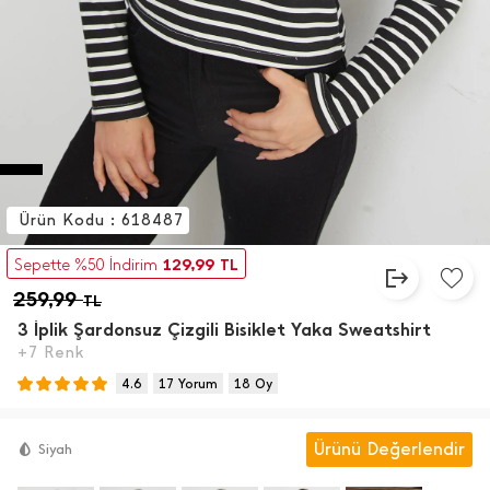
Ürün Kodu : 618487
129,99
Sepette %50 İndirim
TL
259,99
TL
3 İ̇plik Şardonsuz Çizgili Bisiklet Yaka Sweatshirt
+7 Renk
4.6
17 Yorum
18 Oy
Ürünü Değerlendir
Siyah