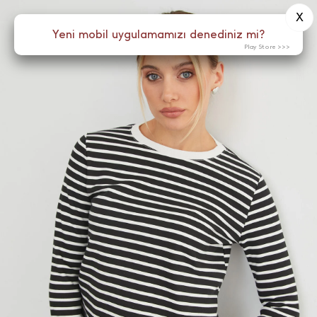
X
0
Yeni mobil uygulamamızı denediniz mi?
Menü
Play Store >>>