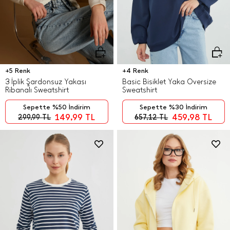
+5 Renk
+4 Renk
3 İplik Şardonsuz Yakası
Basic Bisiklet Yaka Oversize
Ribanalı Sweatshirt
Sweatshirt
Sepette %50 İndirim
Sepette %30 İndirim
149,99
TL
459,98
TL
299,99
TL
657,12
TL