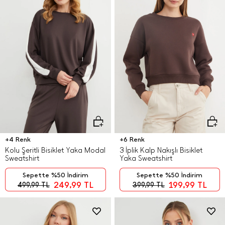
+4 Renk
+6 Renk
Kolu Şeritli Bisiklet Yaka Modal
3 İplik Kalp Nakışlı Bisiklet
Sweatshirt
Yaka Sweatshirt
Sepette %50 İndirim
Sepette %50 İndirim
249,99
TL
199,99
TL
499,99
TL
399,99
TL