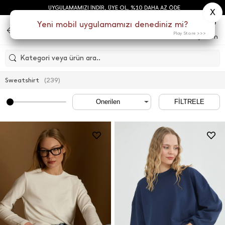
UYGULAMAMIZI İNDİR, ÜYE OL, %10 DAHA AZ ÖDE
X
0
Yeni mobil uygulamamızı denediniz mi?
Play Store >>>
Menu
Sepetim
Kategori veya ürün ara..
Sweatshirt
(
239
)
FİLTRELE