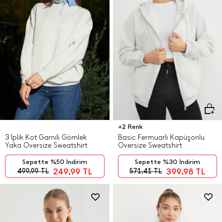
+2 Renk
3 İplik Kot Garnili Gömlek
Basic Fermuarlı Kapüşonlu
Yaka Oversize Sweatshirt
Oversize Sweatshirt
Sepette %50 İndirim
Sepette %30 İndirim
249,99
TL
399,98
TL
499,99
TL
571,41
TL