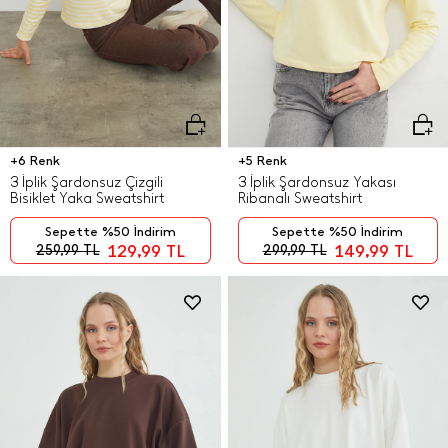
+6 Renk
+5 Renk
3 İplik Şardonsuz Çizgili
3 İplik Şardonsuz Yakası
Bisiklet Yaka Sweatshirt
Ribanalı Sweatshirt
Sepette %50 İndirim
Sepette %50 İndirim
129,99
TL
149,99
TL
259,99
TL
299,99
TL