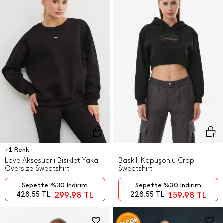
+1 Renk
Love Aksesuarlı Bisiklet Yaka
Baskılı Kapüşonlu Crop
Oversize Sweatshirt
Sweatshirt
Sepette %30 İndirim
Sepette %30 İndirim
299,98
TL
159,98
TL
428,55
TL
228,55
TL