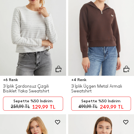
+6 Renk
+4 Renk
3 İplik Şardonsuz Çizgili
3 İplik Üçgen Metal Armalı
Bisiklet Yaka Sweatshirt
Sweatshirt
Sepette %50 İndirim
Sepette %50 İndirim
129,99
TL
249,99
TL
259,99
TL
499,99
TL