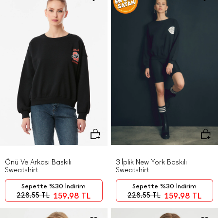
Önü Ve Arkası Baskılı
3 İplik New York Baskılı
Sweatshirt
Sweatshirt
Sepette %30 İndirim
Sepette %30 İndirim
159,98
TL
159,98
TL
228,55
TL
228,55
TL