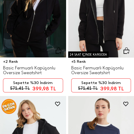
24 SAAT İÇİNDE KARGODA
+2 Renk
+5 Renk
Basic Fermuarlı Kapüşonlu
Basic Fermuarlı Kapüşonlu
Oversize Sweatshirt
Oversize Sweatshirt
Sepette %30 İndirim
Sepette %30 İndirim
399,98
TL
399,98
TL
571,41
TL
571,41
TL