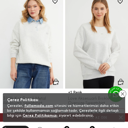
+1 Renk
3 İplik Kot Garnili Metal
Love Aksesuarlı Bisiklet Yaka
Çerez Politikası
Aksesuarlı Sweatshirt
Oversize Sweatshirt
Çerezler,
fullamoda.com
sitesini ve hizmetlerimizi daha etkin
bir şekilde kullanmamızı sağlamaktadır. Çerezlerle ilgili detaylı
Sepette %50 İndirim
Sepette %30 İndirim
bilgi için
Çerez Politikamızı
ziyaret edebilirsiniz.
249,99
TL
299,98
TL
UYGULAMAMIZI İNDİR, ÜYE OL, %10 DAHA AZ ÖDE
499,99
TL
428,55
TL