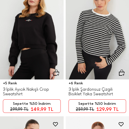
+5 Renk
+6 Renk
3 İplik Ayıcık Nakışlı Crop
3 İplik Şardonsuz Çizgili
Sweatshirt
Bisiklet Yaka Sweatshirt
Sepette %50 İndirim
Sepette %50 İndirim
149,99
TL
129,99
TL
299,99
TL
259,99
TL