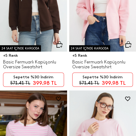
24 SAAT İÇİNDE KARGODA
24 SAAT İÇİNDE KARGODA
+5 Renk
+5 Renk
Basic Fermuarlı Kapüşonlu
Basic Fermuarlı Kapüşonlu
Oversize Sweatshirt
Oversize Sweatshirt
Sepette %30 İndirim
Sepette %30 İndirim
399,98
TL
399,98
TL
571,41
TL
571,41
TL