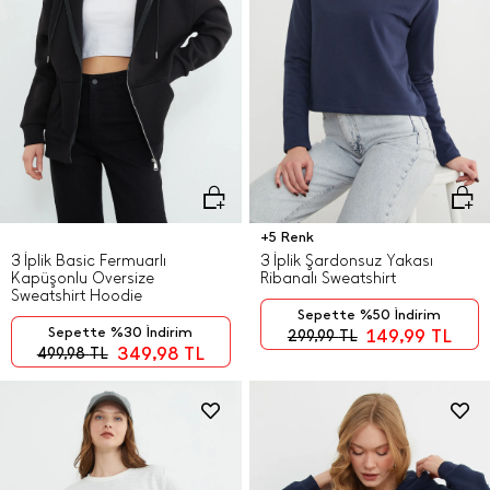
+5 Renk
3 İplik Basic Fermuarlı
3 İplik Şardonsuz Yakası
Kapüşonlu Oversize
Ribanalı Sweatshirt
Sweatshirt Hoodie
Sepette %50 İndirim
Sepette %30 İndirim
149,99
TL
299,99
TL
349,98
TL
499,98
TL