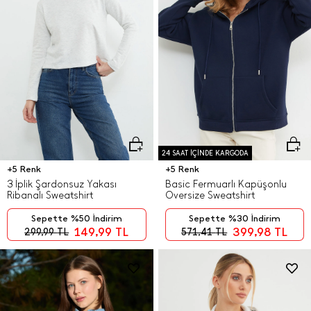
24 SAAT İÇİNDE KARGODA
+5 Renk
+5 Renk
3 İplik Şardonsuz Yakası
Basic Fermuarlı Kapüşonlu
Ribanalı Sweatshirt
Oversize Sweatshirt
Sepette %50 İndirim
Sepette %30 İndirim
149,99
TL
399,98
TL
299,99
TL
571,41
TL