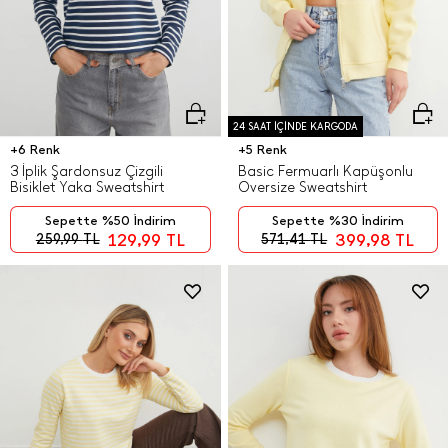
24 SAAT İÇİNDE KARGODA
+6 Renk
+5 Renk
3 İplik Şardonsuz Çizgili
Basic Fermuarlı Kapüşonlu
Bisiklet Yaka Sweatshirt
Oversize Sweatshirt
Sepette %50 İndirim
Sepette %30 İndirim
129,99
TL
399,98
TL
259,99
TL
571,41
TL