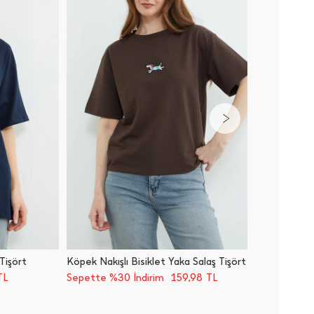
 Tişört
Köpek Nakışlı Bisiklet Yaka Salaş Tişört
Basic V
159,98
TL
Sepette %30 İndirim
TL
Sepette