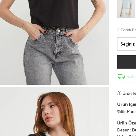
3 Farklı 
Seçiniz
1-3 
Ürün Bi
Ürün İçer
%65 Pamu
Ürün Özel
Desen: D