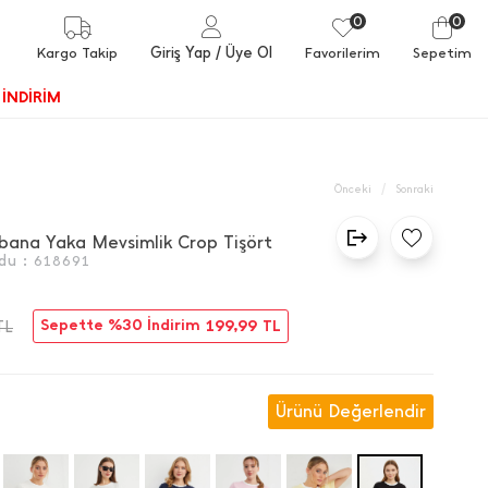
0
0
Giriş Yap
/ Üye Ol
Kargo Takip
Favorilerim
Sepetim
İNDİRİM
/
Önceki
Sonraki
ibana Yaka Mevsimlik Crop Tişört
du :
618691
Sepette %30 İndirim
199,99
TL
TL
Ürünü Değerlendir