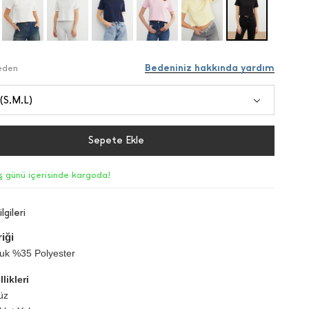
Bedeniniz hakkında yardım
Beden
 (S,M,L)
Sepete Ekle
iş günü içerisinde kargoda!
lgileri
iği
k %35 Polyester
likleri
üz