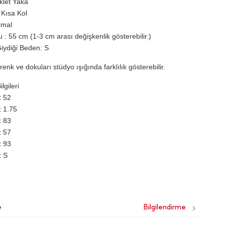
iklet Yaka
 Kısa Kol
rmal
 : 55 cm (1-3 cm arası değişkenlik gösterebilir.)
iydiği Beden: S
renk ve dokuları stüdyo ışığında farklılık gösterebilir.
lgileri
52
1.75
83
57
93
S
e