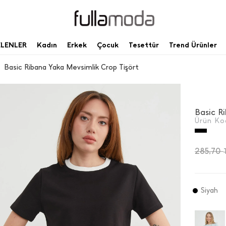
ELENLER
Kadın
Erkek
Çocuk
Tesettür
Trend Ürünler
Basic Ribana Yaka Mevsimlik Crop Tişört
Basic R
Ürün Ko
285,70
Siyah