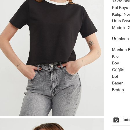
Yaka: Bis
Kol Boyu:
Kalıp: No
Ürün Boyu
Modelin G
Ürünlerin 
Manken Bi
Kilo
Boy
Göğüs
Bel
Basen
Beden
İad