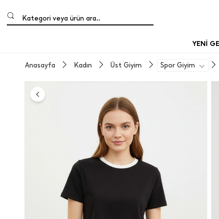
Kategori veya ürün ara..
YENİ G
Anasayfa
Kadın
Üst Giyim
Spor Giyim