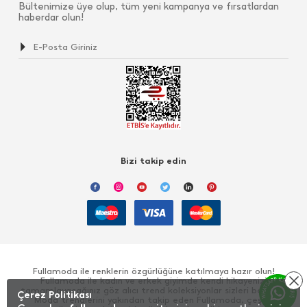
Bültenimize üye olup, tüm yeni kampanya ve fırsatlardan
haberdar olun!
Bizi takip edin
Fullamoda ile renklerin özgürlüğüne katılmaya hazır olun!
Fullamoda ile kadın ve erkek giyimde kendi hikayenizi
tamamlayacağınız göz alıcı trend koleksiyonlar sizleri bekliyor!
Çerez Politikası
Moda trendlerini yakından takip eden Fullamoda, çeşitli