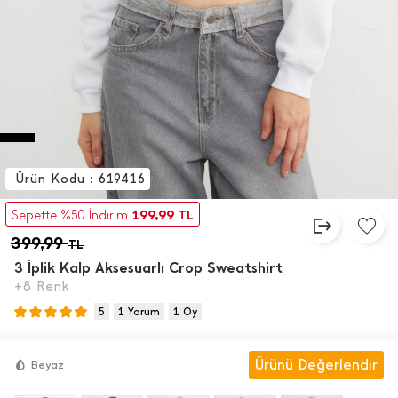
Ürün Kodu : 619416
199,99
Sepette %50 İndirim
TL
399,99
TL
3 İ̇plik Kalp Aksesuarlı Crop Sweatshirt
+8 Renk
5
1 Yorum
1 Oy
Ürünü Değerlendir
Beyaz