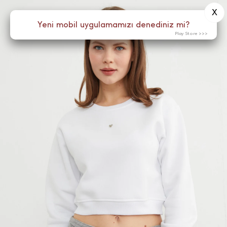
X
0
Yeni mobil uygulamamızı denediniz mi?
Menü
Play Store >>>