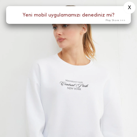
X
0
Yeni mobil uygulamamızı denediniz mi?
Menü
Play Store >>>