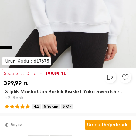
Ürün Kodu : 617675
199,99
Sepette %50 İndirim
TL
399,99
TL
3 İ̇plik Manhattan Baskılı Bisiklet Yaka Sweatshirt
+3 Renk
4.2
5 Yorum
5 Oy
Ürünü Değerlendir
Beyaz