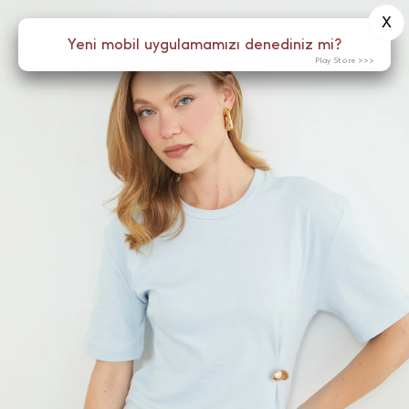
X
0
Yeni mobil uygulamamızı denediniz mi?
Menü
Play Store >>>