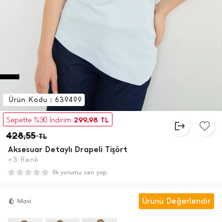
Ürün Kodu : 639499
299,98
Sepette %30 İndirim
TL
428,55
TL
Aksesuar Detaylı Drapeli Tişört
+3 Renk
İlk yorumu sen yap
Ürünü Değerlendir
Mavi