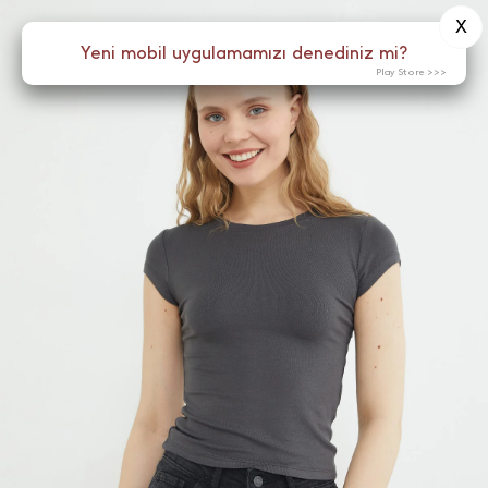
X
0
Yeni mobil uygulamamızı denediniz mi?
Menü
Play Store >>>