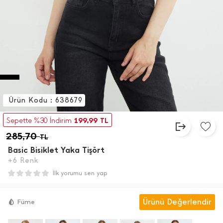
Ürün Kodu : 638679
199,99
Sepette %30 İndirim
TL
285,70
TL
Basic Bisiklet Yaka Tişört
+6 Renk
İlk yorumu sen yap
Ürünü Değerlendir
Füme