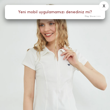
X
0
Yeni mobil uygulamamızı denediniz mi?
Menü
Play Store >>>