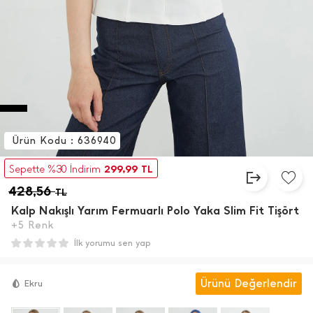
Ürün Kodu : 636940
299,99
Sepette %30 İndirim
TL
428,56
TL
Kalp Nakışlı Yarım Fermuarlı Polo Yaka Slim Fit Tişört
+5 Renk
İlk yorumu sen yap
Ürünü Değerlendir
Ekru