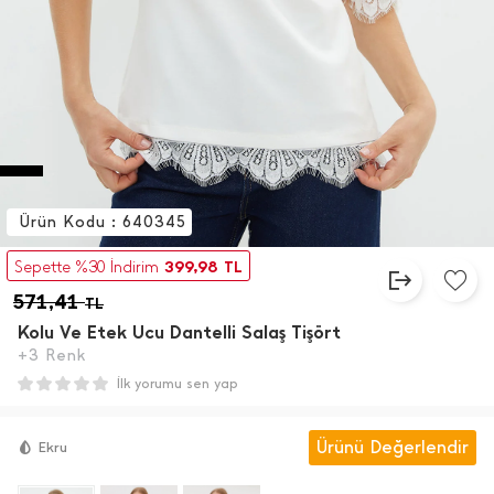
Ürün Kodu : 640345
399,98
Sepette %30 İndirim
TL
571,41
TL
Kolu Ve Etek Ucu Dantelli Salaş Tişört
+3 Renk
İlk yorumu sen yap
Ürünü Değerlendir
Ekru