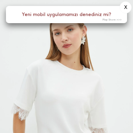
X
0
Yeni mobil uygulamamızı denediniz mi?
Menü
Play Store >>>