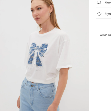
Kar
Fiya
Whatsap