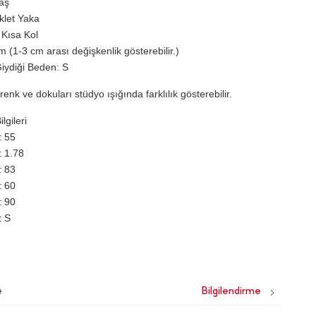
laş
iklet Yaka
 Kısa Kol
 (1-3 cm arası değişkenlik gösterebilir.)
iydiği Beden: S
renk ve dokuları stüdyo ışığında farklılık gösterebilir.
lgileri
55
1.78
83
60
90
S
e