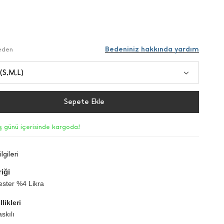
Bedeniniz hakkında yardım
Beden
 (S,M,L)
Sepete Ekle
iş günü içerisinde kargoda!
lgileri
iği
ster %4 Likra
likleri
skılı