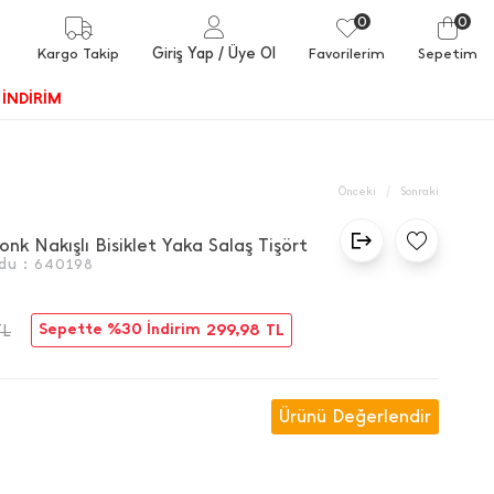
0
0
Giriş Yap
/ Üye Ol
Kargo Takip
Favorilerim
Sepetim
İNDİRİM
/
Önceki
Sonraki
yonk Nakışlı Bisiklet Yaka Salaş Tişört
du :
640198
Sepette %30 İndirim
299,98
TL
TL
Ürünü Değerlendir