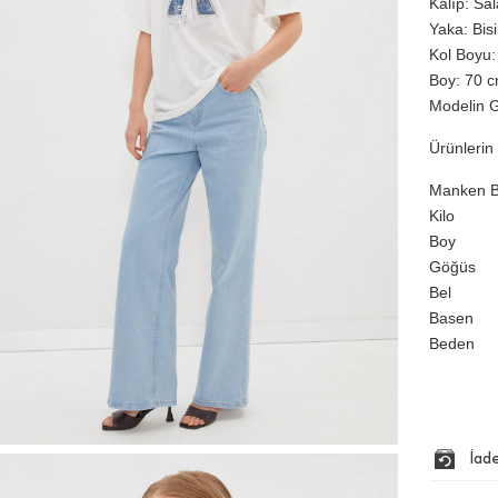
Kalıp: Sa
Yaka: Bis
Kol Boyu:
Boy: 70 cm
Modelin G
Ürünlerin 
Manken Bi
Kilo
Boy
Göğüs
Bel
Basen
Beden
İad