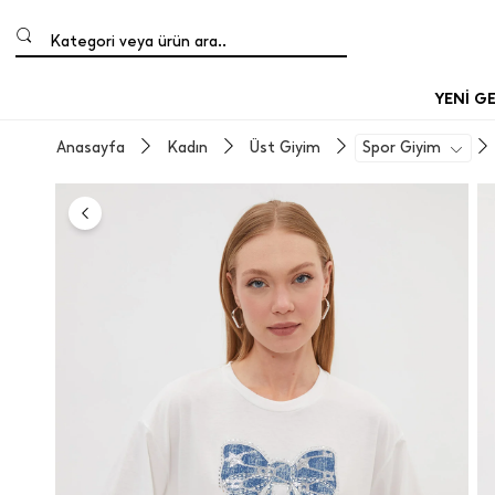
Kategori veya ürün ara..
YENİ G
Anasayfa
Kadın
Üst Giyim
Spor Giyim