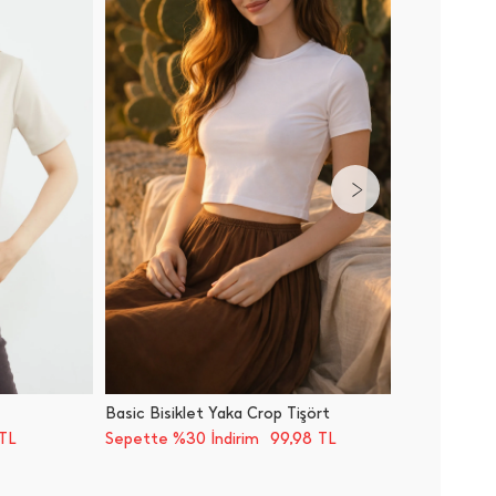
Basic Bisiklet Yaka Crop Tişört
Basic Bi
99,98
TL
Sepette %30 İndirim
TL
Sepette