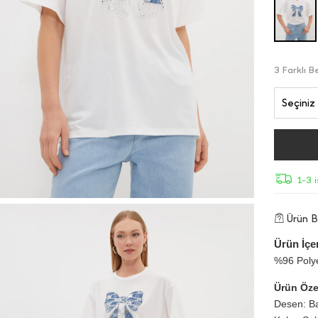
3 Farklı 
Seçiniz
1-3 
Ürün Bi
Ürün İçer
%96 Polye
Ürün Özel
Desen: Ba