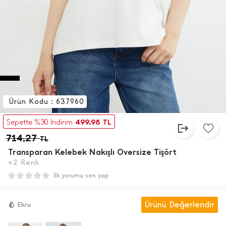
Ürün Kodu : 637960
499,98
Sepette %30 İndirim
TL
714,27
TL
Transparan Kelebek Nakışlı Oversize Tişört
+2 Renk
İlk yorumu sen yap
Ürünü Değerlendir
Ekru