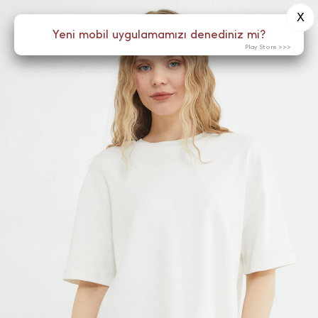
X
0
Yeni mobil uygulamamızı denediniz mi?
Menü
Play Store >>>