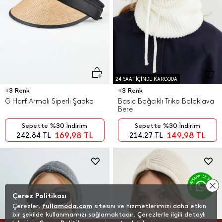
24 SAAT İÇİNDE KARGODA
+3 Renk
+3 Renk
G Harf Armalı Siperli Şapka
Basic Bağcıklı Triko Balaklava
Bere
Sepette %30 İndirim
Sepette %30 İndirim
169,98
TL
149,98
TL
242,84
TL
214,27
TL
Çerez Politikası
Çerezler,
fullamoda.com
sitesini ve hizmetlerimizi daha etkin
bir şekilde kullanmamızı sağlamaktadır. Çerezlerle ilgili detaylı