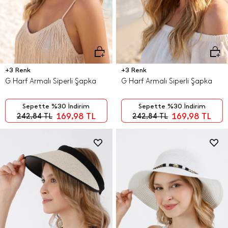
+3 Renk
+3 Renk
G Harf Armalı Siperli Şapka
G Harf Armalı Siperli Şapka
Sepette %30 İndirim
Sepette %30 İndirim
169,98
TL
169,98
TL
242,84
TL
242,84
TL