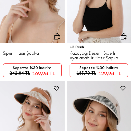
+3 Renk
Siperli Hasır Şapka
Kazayağı Desenli Siperli
Ayarlanabilir Hasır Şapka
Sepette %30 İndirim
Sepette %30 İndirim
169,98
TL
129,98
TL
242,84
TL
185,70
TL