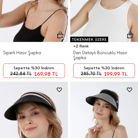
+2 Renk
Siperli Hasır Şapka
Deri Detaylı Boncuklu Hasır
Şapka
Sepette %30 İndirim
Sepette %30 İndirim
169,98
TL
199,99
TL
242,84
TL
285,70
TL