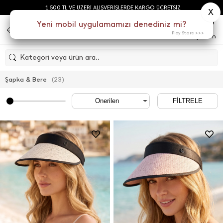
1.500 TL VE ÜZERİ ALIŞVERİŞLERDE KARGO ÜCRETSİZ
X
0
Yeni mobil uygulamamızı denediniz mi?
Play Store >>>
Menu
Sepetim
Kategori veya ürün ara..
Şapka & Bere
(
23
)
FİLTRELE