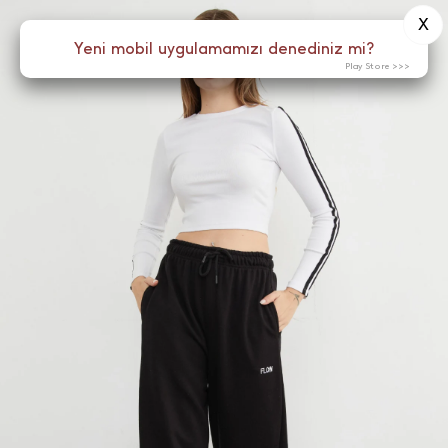
X
0
Yeni mobil uygulamamızı denediniz mi?
Menü
Play Store >>>