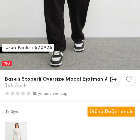
Ürün Kodu : 620926
24 SAAT İÇİNDE KARGODA
%0
Baskılı Stoperli Oversize Modal Eşofman Altı
Tek Renk
İlk yorumu sen yap
Ürünü Değerlendir
Siyah