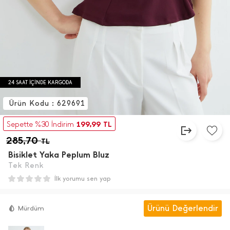
24 SAAT İÇİNDE KARGODA
Ürün Kodu : 629691
199,99
Sepette %30 İndirim
TL
285,70
TL
Bisiklet Yaka Peplum Bluz
Tek Renk
İlk yorumu sen yap
Ürünü Değerlendir
Mürdüm