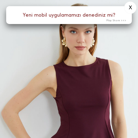
X
0
Yeni mobil uygulamamızı denediniz mi?
Menü
Play Store >>>