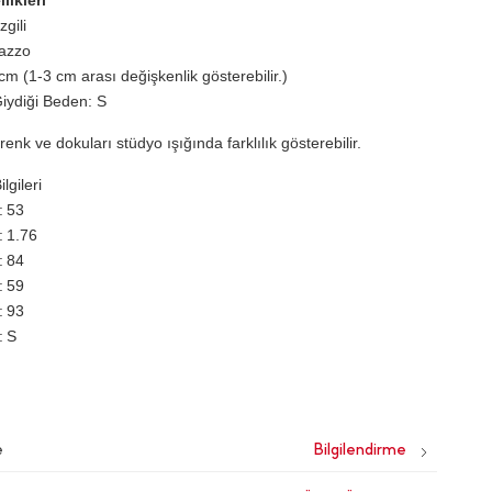
likleri
gili
lazzo
cm (1-3 cm arası değişkenlik gösterebilir.)
iydiği Beden: S
renk ve dokuları stüdyo ışığında farklılık gösterebilir.
lgileri
53
1.76
84
59
93
S
e