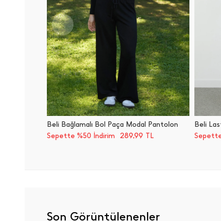
Beli Bağlamalı Bol Paça Modal Pantolon
Beli Las
289,99
Sepette %50 İndirim
TL
Sepette
Son Görüntülenenler