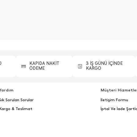
0
KAPIDA NAKİT
3 İŞ GÜNÜ İÇİNDE
ÖDEME
KARGO
Yardım
Müşteri Hizmetle
Sık Sorulan Sorular
İletişim Formu
Kargo & Teslimat
İptal Ve İade Şartla