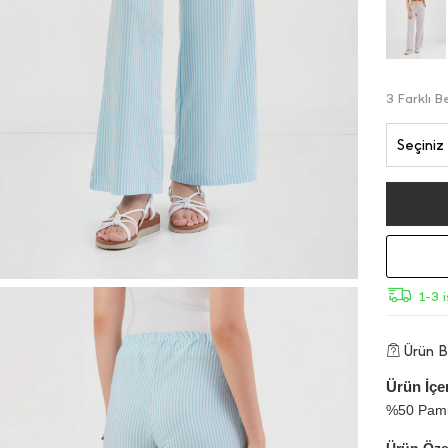
3 Farklı 
Seçiniz
1-3 
Ürün Bi
Ürün İçer
%50 Pamu