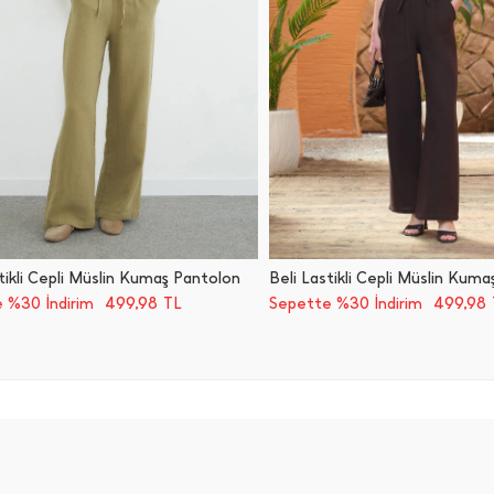
tikli Cepli Müslin Kumaş Pantolon
Beli Lastikli Cepli Müslin Kum
499,98
499,98
 %30 İndirim
TL
Sepette %30 İndirim