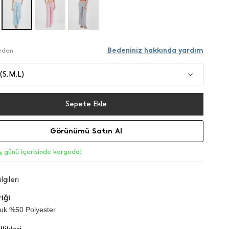
Bedeniniz hakkında yardım
Beden
 (S,M,L)
Sepete Ekle
Görünümü Satın Al
iş günü içerisinde kargoda!
lgileri
iği
k %50 Polyester