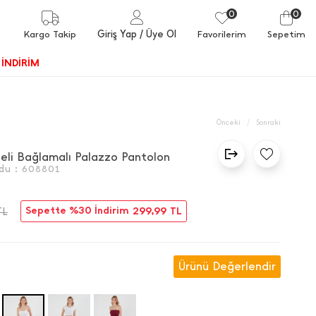
0
0
Giriş Yap
/ Üye Ol
Kargo Takip
Favorilerim
Sepetim
İNDİRİM
/
Önceki
Sonraki
 Beli Bağlamalı Palazzo Pantolon
du :
608801
Sepette %30 İndirim
299,99
TL
TL
Ürünü Değerlendir