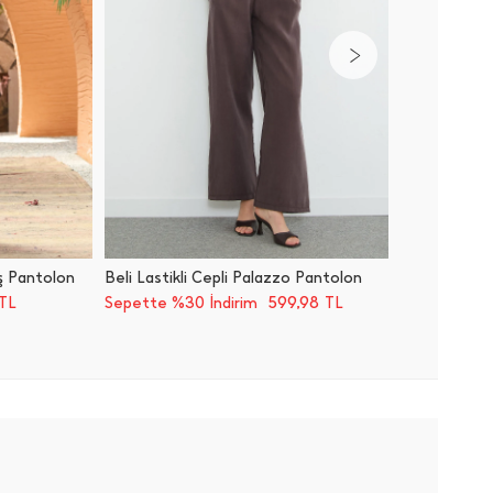
aş Pantolon
Beli Lastikli Cepli Palazzo Pantolon
Çizgili 
599,98
TL
Sepette %30 İndirim
TL
Sepette