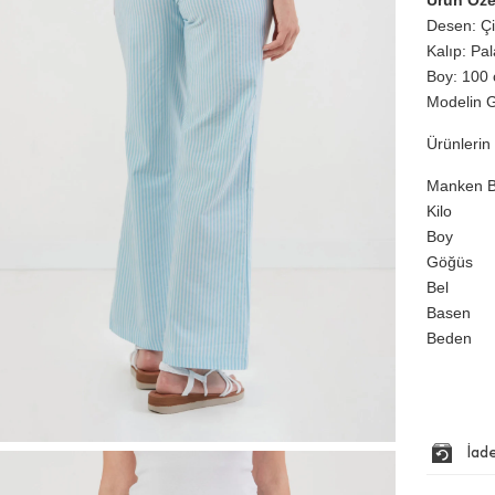
Ürün Özel
Desen: Çiz
Kalıp: Pa
Boy: 100 
Modelin G
Ürünlerin 
Manken Bi
Kilo
Boy
Göğüs
Bel
Basen
Beden
İad