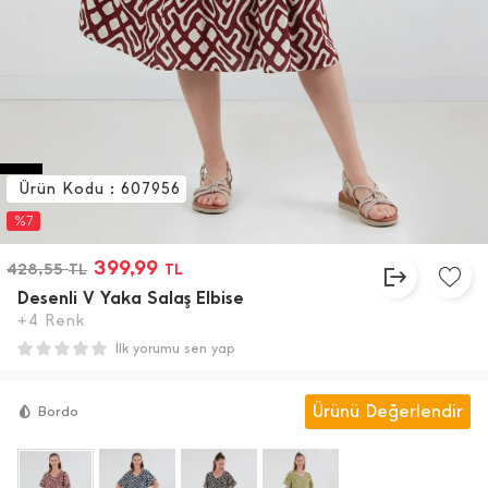
Ürün Kodu : 607956
%7
399,99
428,55
TL
TL
Desenli V Yaka Salaş Elbise
+4 Renk
İlk yorumu sen yap
Ürünü Değerlendir
Bordo