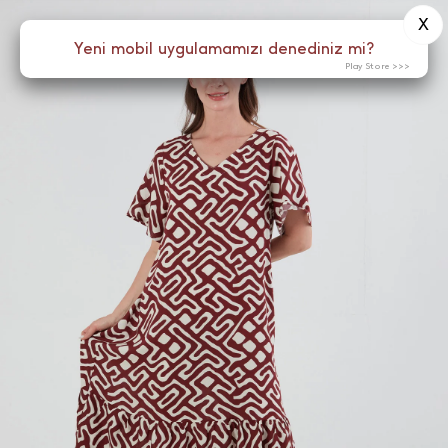
X
0
Yeni mobil uygulamamızı denediniz mi?
Menü
Play Store >>>