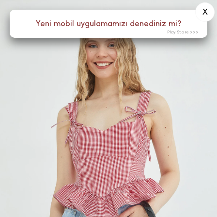
X
0
Yeni mobil uygulamamızı denediniz mi?
Menü
Play Store >>>