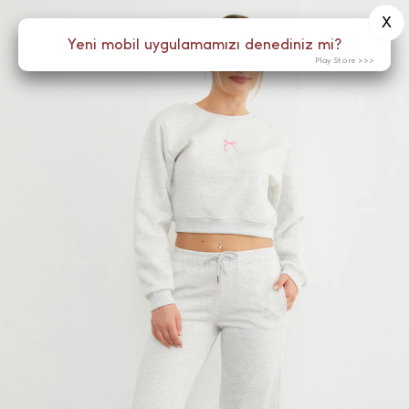
X
0
Yeni mobil uygulamamızı denediniz mi?
Menü
Play Store >>>