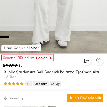
Ürün Kodu : 616985
199,99
Sepette %50 İndirim
TL
399,99
TL
3 İ̇plik Şardonsuz Beli Bağcıklı Palazzo Eşofman Altı
+3 Renk
4.7
10 Yorum
14 Oy
Ürünü Değerlendir
Grimelanj