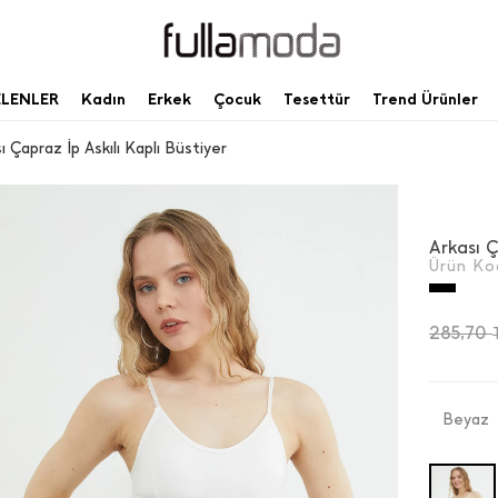
ELENLER
Kadın
Erkek
Çocuk
Tesettür
Trend Ürünler
ı Çapraz İ̇p Askılı Kaplı Büstiyer
Arkası Ç
Ürün Ko
285,70
Beyaz