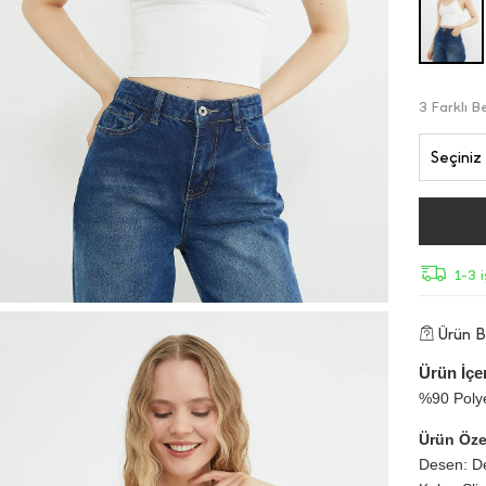
3 Farklı 
Seçiniz
1-3 
Ürün Bi
Ürün İçer
%90 Poly
Ürün Özel
Desen: D