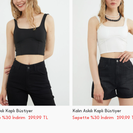
kılı Kaplı Büstiyer
Kalın Askılı Kaplı Büstiyer
199,99
199,99
 %30 İndirim
TL
Sepette %30 İndirim