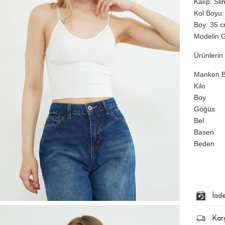
Kalıp: Sli
Kol Boyu: 
Boy: 35 cm
Modelin G
Ürünlerin 
Manken Bi
Kilo
Boy
Göğüs
Bel
Basen
Beden
İad
Kar