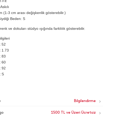
m Fit
Askılı
 (1-3 cm arası değişkenlik gösterebilir.)
iydiği Beden: S
renk ve dokuları stüdyo ışığında farklılık gösterebilir.
lgileri
52
1.73
83
60
92
S
e
go
1500 TL ve Üzeri Ücretsiz