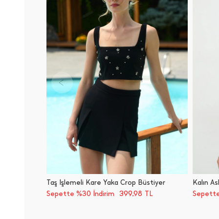
Taş İ̇şlemeli Kare Yaka Crop Büstiyer
Kalın As
399,98
Sepette %30 İndirim
TL
Sepette