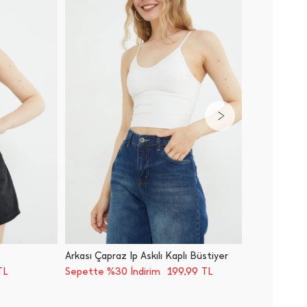
Arkası Çapraz İ̇p Askılı Kaplı Büstiyer
Çift Ka
199,99
TL
Sepette %30 İndirim
TL
Sepette