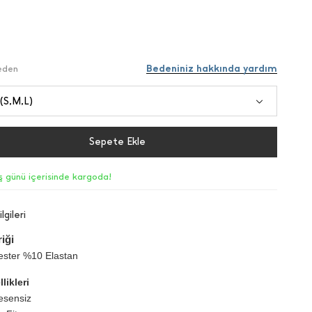
Bedeniniz hakkında yardım
Beden
 (S,M,L)
Sepete Ekle
iş günü içerisinde kargoda!
lgileri
iği
ester %10 Elastan
likleri
esensiz