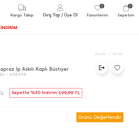
0
0
Giriş Yap
/ Üye Ol
Kargo Takip
Favorilerim
Sepetim
İNDİRİM
/
Önceki
Sonraki
apraz İ̇p Askılı Kaplı Büstiyer
du :
636498
Sepette %30 İndirim
199,99
TL
TL
Ürünü Değerlendir