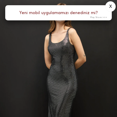
X
0
Yeni mobil uygulamamızı denediniz mi?
Menü
Play Store >>>