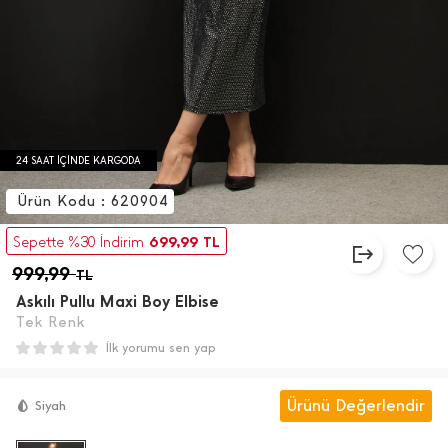
24 SAAT İÇİNDE KARGODA
Ürün Kodu : 620904
699,99
Sepette %30 İndirim
TL
999,99
TL
Askılı Pullu Maxi Boy Elbise
Tek Renk
İlk yorumu sen yap
Ürünü Değerlendir
Siyah