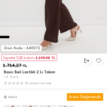
Ürün Kodu : 640072
1.199,98
Sepette %30 İndirim
TL
1.714,27
TL
Basic Beli Lastikli 2 Li Takım
+4 Renk
İlk yorumu sen yap
Ürünü Değerlendir
Kahve