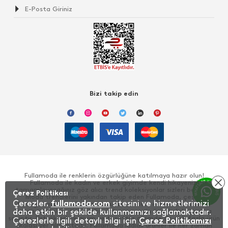
Bizi takip edin
Fullamoda ile renklerin özgürlüğüne katılmaya hazır olun!
Fullamoda ile kadın ve erkek giyimde kendi hikayenizi
tamamlayacağınız göz alıcı trend koleksiyonlar sizleri bekliyor!
Çerez Politikası
Moda trendlerini yakından takip eden Fullamoda, çeşitli
Çerezler,
fullamoda.com
sitesini ve hizmetlerimizi
kategorilerde sunduğu giyim ürünlerinden, elbise, sweatshirt,
kargo pantolon, tişört gibi yüzlerce zengin ürün koleksiyonuna
daha etkin bir şekilde kullanmamızı sağlamaktadır.
sahiptir. Üstelik erkek giyim ve tesettür giyimde de çok fazla ürün
Çerezlerle ilgili detaylı bilgi için
Çerez Politikamızı
skalası yer almaktadır. Fullamoda iddialı ürünler ile her zaman