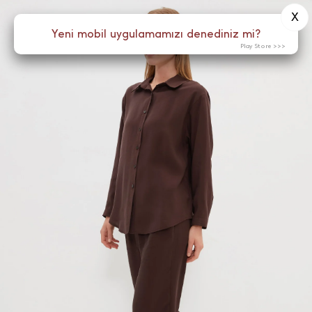
X
0
Yeni mobil uygulamamızı denediniz mi?
Menü
Play Store >>>