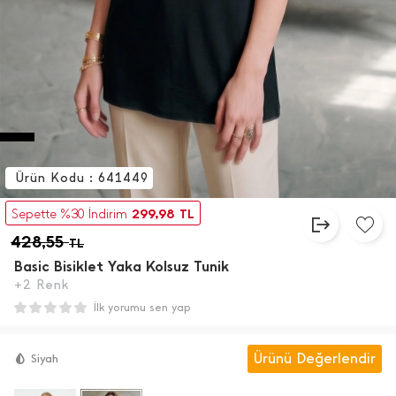
Ürün Kodu : 641449
299,98
Sepette %30 İndirim
TL
428,55
TL
Basic Bisiklet Yaka Kolsuz Tunik
+2 Renk
İlk yorumu sen yap
Ürünü Değerlendir
Siyah