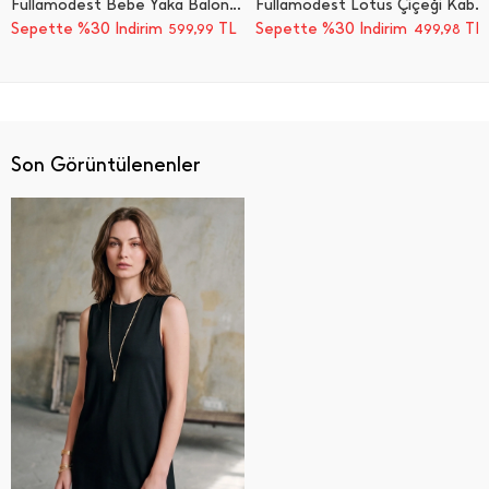
Fullamodest Bebe Yaka Balon Kol Tunik
Fullamodest Lotus Çiçeği Kabartmalı Oversize Tunik
Sepette %30 İndirim
TL
Sepette %30 İndirim
TL
599,99
499,98
Son Görüntülenenler