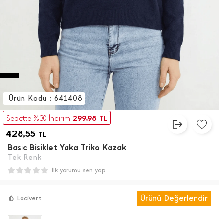
Ürün Kodu : 641408
299,98
Sepette %30 İndirim
TL
428,55
TL
Basic Bisiklet Yaka Triko Kazak
Tek Renk
İlk yorumu sen yap
Ürünü Değerlendir
Lacivert