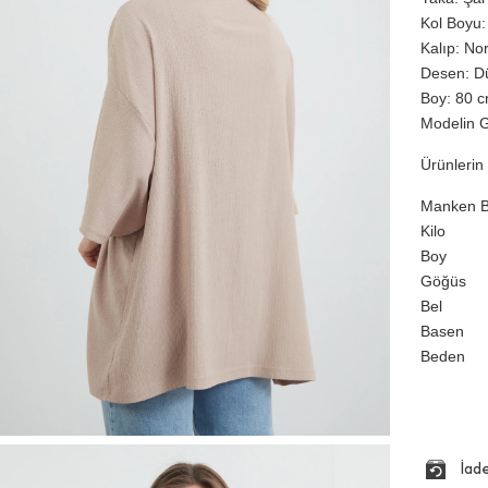
Kol Boyu:
Kalıp: No
Desen: D
Boy: 80 cm
Modelin G
Ürünlerin 
Manken Bi
Kilo
Boy
Göğüs
Bel
Basen
Beden
İad