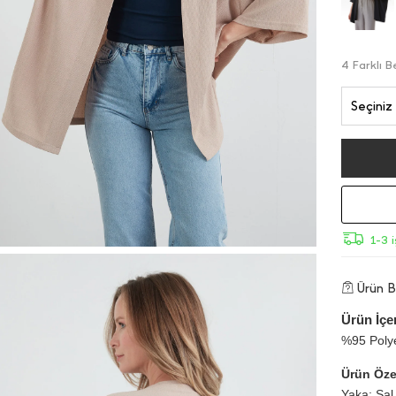
4 Farklı 
Seçiniz 
1-3 
Ürün Bi
Ürün İçer
%95 Polye
Ürün Özel
Yaka: Şal