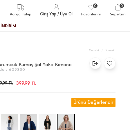
0
0
Giriş Yap
/ Üye Ol
Kargo Takip
Favorilerim
Sepetim
İNDİRİM
/
Önceki
Sonraki
ürümcük Kumaş Şal Yaka Kimono
du :
609330
399,99
9,99
TL
TL
Ürünü Değerlendir