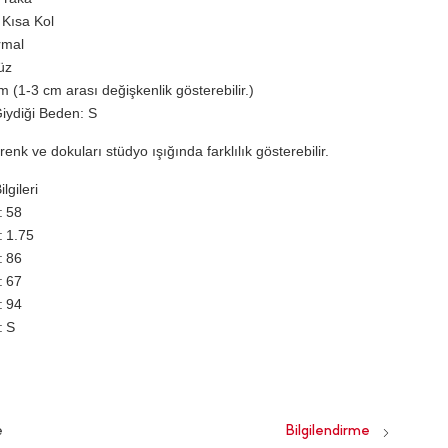
 Kısa Kol
rmal
üz
 (1-3 cm arası değişkenlik gösterebilir.)
iydiği Beden: S
renk ve dokuları stüdyo ışığında farklılık gösterebilir.
lgileri
58
1.75
86
67
94
S
e