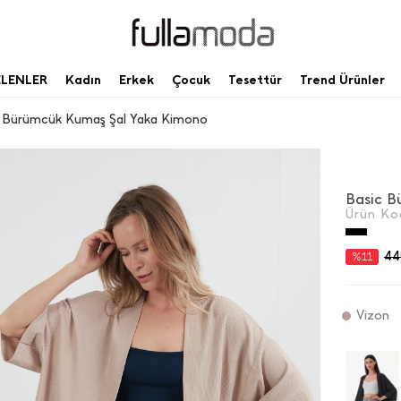
ELENLER
Kadın
Erkek
Çocuk
Tesettür
Trend Ürünler
 Bürümcük Kumaş Şal Yaka Kimono
Basic B
Ürün Ko
44
%11
Vizon