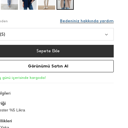
Bedeniniz hakkında yardım
Beden
(S)
Sepete Ekle
Görünümü Satın Al
iş günü içerisinde kargoda!
lgileri
iği
ster %5 Likra
likleri
 Yaka