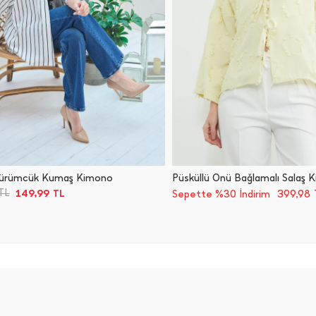
 Bürümcük Kumaş Kimono
Püsküllü Önü Bağlamalı Salaş 
149,99
TL
TL
399,98
Sepette %30 İndirim