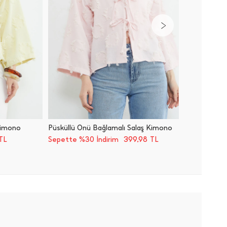
Kimono
Püsküllü Önü Bağlamalı Salaş Kimono
Püsküll
399,98
TL
Sepette %30 İndirim
TL
Sepette