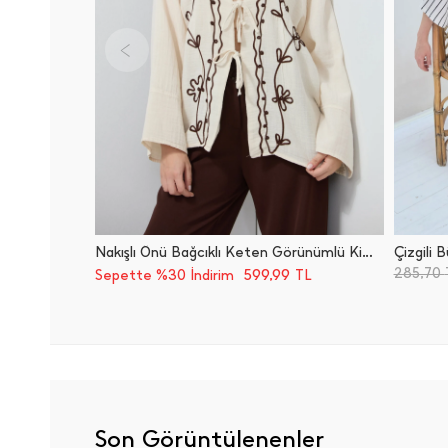
Nakışlı Önü Bağcıklı Keten Görünümlü Kimono
Çizgili
285,70
599,99
Sepette %30 İndirim
TL
Son Görüntülenenler